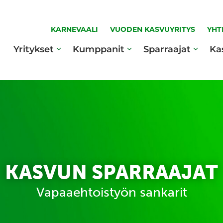
KARNEVAALI
VUODEN KASVUYRITYS
YHT
Yritykset
Kumppanit
Sparraajat
Ka
KASVUN SPARRAAJAT
Vapaaehtoistyön sankarit