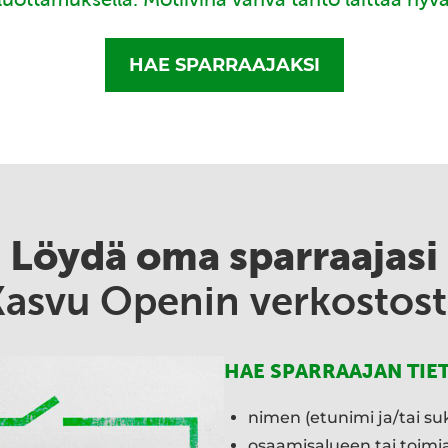
HAE SPARRAAJAKSI
Löydä oma sparraajasi
Kasvu Openin verkostost
HAE SPARRAAJAN TIE
nimen (etunimi ja/tai su
osaamisalueen tai toim