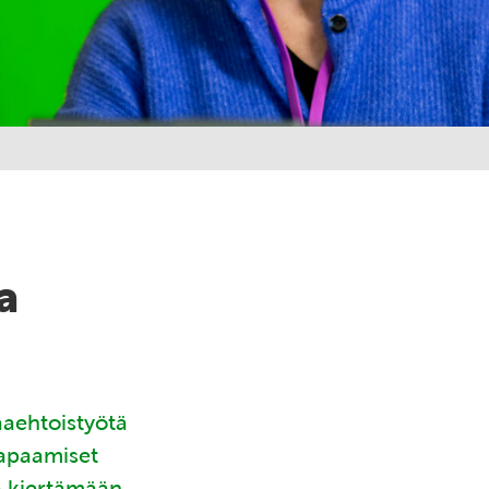
a
aaehtoistyötä
tapaamiset
ä kiertämään.