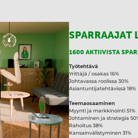
SPARRAAJAT 
1600 AKTIIVISTA SPA
Työtehtävä
Yrittäjä / osakas 16%
Johtavassa roolissa 30%
Asiantuntijatehtävissä 18%
Teemaosaaminen
Myynti ja markkinointi 51%
Johtaminen ja strategia 50
Rahoitus 38%
Kansainvälistyminen 31%