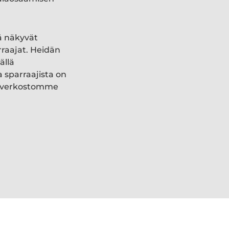
ä näkyvät
rraajat. Heidän
ällä
a sparraajista on
ki verkostomme