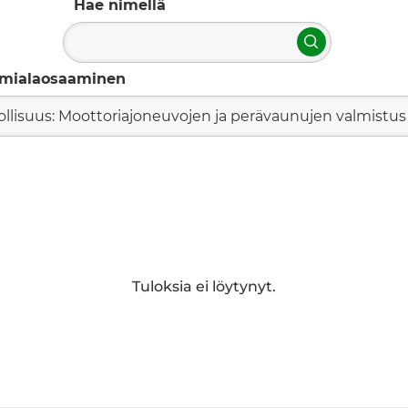
Hae nimellä
Hae
imialaosaaminen
ollisuus: Moottoriajoneuvojen ja perävaunujen valmistus
Tuloksia ei löytynyt.