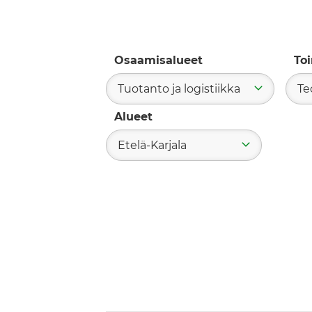
Osaamisalueet
To
Tuotanto ja logistiikka
Te
Alueet
Etelä-Karjala