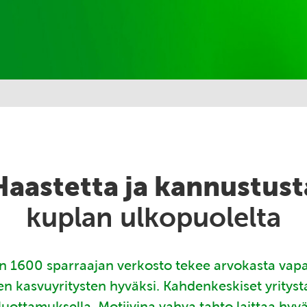
Haastetta ja kannustust
kuplan ulkopuolelta
 1600 sparraajan verkosto tekee arvokasta vap
en kasvuyritysten hyväksi. Kahdenkeskiset yritys
luottamuksella. Motiivina vahva tahto laittaa hyv