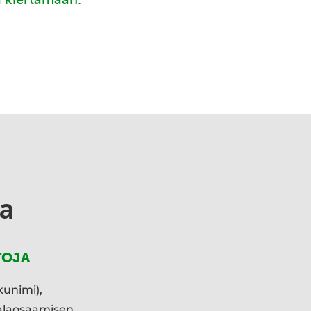
a
TOJA
kunimi),
ialaosaamisen