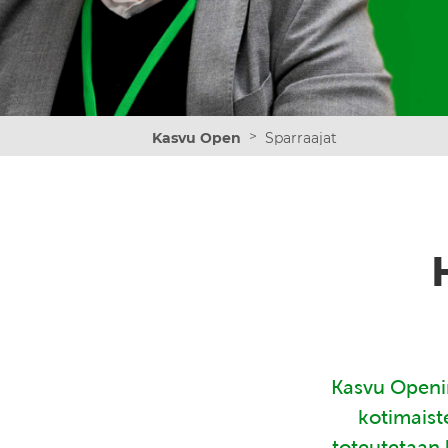
>
Kasvu Open
Sparraajat
Kasvu Openin
kotimaist
toteutetaan 