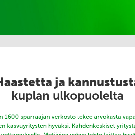
Haastetta ja kannustust
kuplan ulkopuolelta
 1600 sparraajan verkosto tekee arvokasta vap
en kasvuyritysten hyväksi. Kahdenkeskiset yritys
luottamuksella. Motiivina vahva tahto laittaa hyv