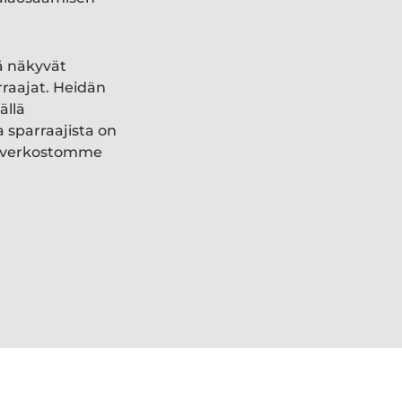
ä näkyvät
rraajat. Heidän
ällä
a sparraajista on
ki verkostomme