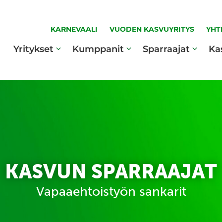
KARNEVAALI
VUODEN KASVUYRITYS
YHT
Yritykset
Kumppanit
Sparraajat
Ka
KASVUN SPARRAAJAT
Vapaaehtoistyön sankarit