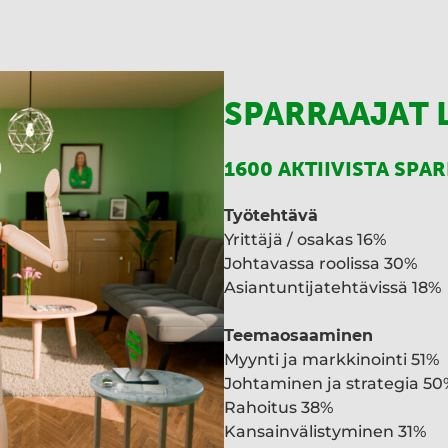
SPARRAAJAT 
1600 AKTIIVISTA SPA
Työtehtävä
Yrittäjä / osakas 16%
Johtavassa roolissa 30%
Asiantuntijatehtävissä 18%
Teemaosaaminen
Myynti ja markkinointi 51%
Johtaminen ja strategia 50
Rahoitus 38%
Kansainvälistyminen 31%