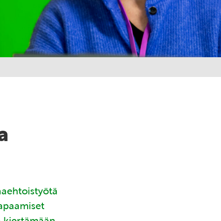
a
aaehtoistyötä
tapaamiset
ä kiertämään.