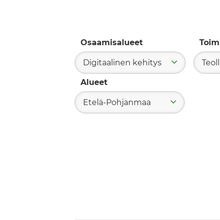
Osaamisalueet
Toim
Digitaalinen kehitys
Teol
Alueet
Etelä-Pohjanmaa