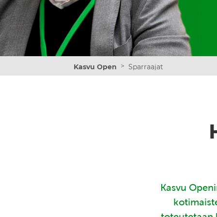
>
Kasvu Open
Sparraajat
Kasvu Openin
kotimaist
toteutetaan 