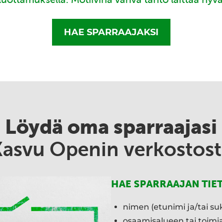
HAE SPARRAAJAKSI
Löydä oma sparraajasi
Kasvu Openin verkostost
HAE SPARRAAJAN TIE
nimen (etunimi ja/tai su
osaamisalueen tai toim