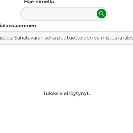
Hae nimellä
Hae
ialaosaaminen
lisuus: Sahatavaran sekä puutuotteiden valmistus ja jalo
Tuloksia ei löytynyt.