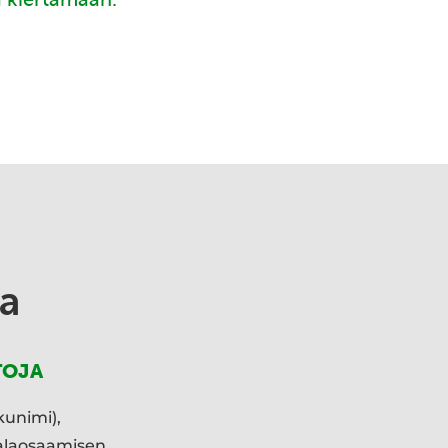
a
TOJA
kunimi),
ialaosaamisen