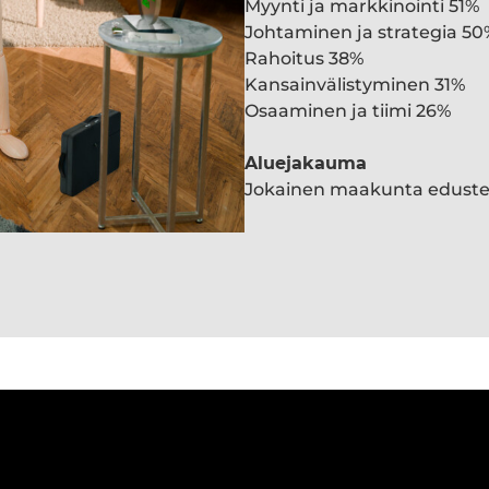
Myynti ja markkinointi 51%
Johtaminen ja strategia 50
Rahoitus 38%
Kansainvälistyminen 31%
Osaaminen ja tiimi 26%
Aluejakauma
Jokainen maakunta edust