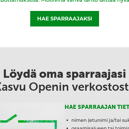
HAE SPARRAAJAKSI
Löydä oma sparraajasi
Kasvu Openin verkostost
HAE SPARRAAJAN TIE
nimen (etunimi ja/tai su
osaamisalueen tai toim