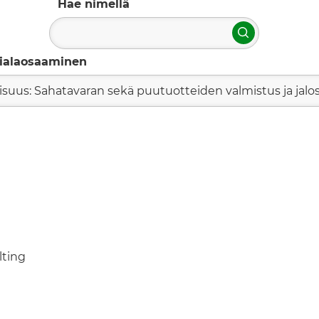
Hae nimellä
Hae
ialaosaaminen
lisuus: Sahatavaran sekä puutuotteiden valmistus ja jalo
lting