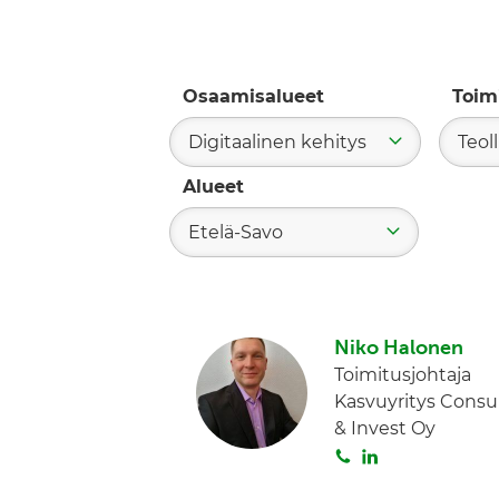
Osaamisalueet
Toim
Digitaalinen kehitys
Teol
Alueet
Etelä-Savo
Niko Halonen
Toimitusjohtaja
Kasvuyritys Consu
& Invest Oy
S
L
o
i