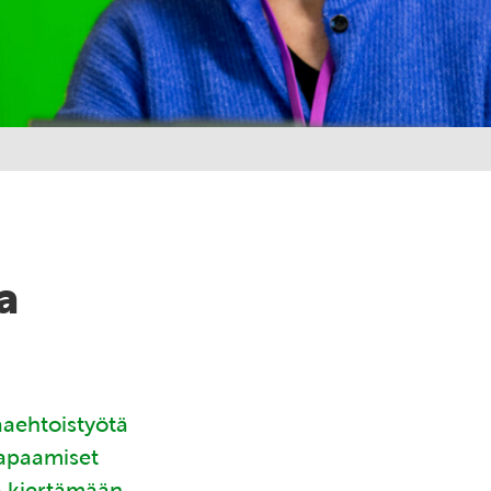
a
aaehtoistyötä
tapaamiset
ä kiertämään.