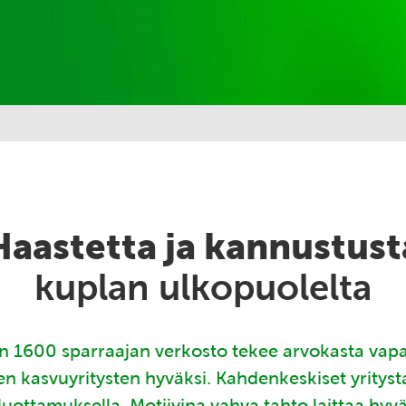
Haastetta ja kannustust
kuplan ulkopuolelta
 1600 sparraajan verkosto tekee arvokasta vap
en kasvuyritysten hyväksi. Kahdenkeskiset yritys
luottamuksella. Motiivina vahva tahto laittaa hyv