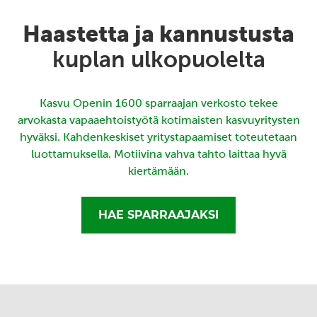
Haastetta ja kannustusta
kuplan ulkopuolelta
Kasvu Openin 1600 sparraajan verkosto tekee
arvokasta vapaaehtoistyötä kotimaisten kasvuyritysten
hyväksi. Kahdenkeskiset yritystapaamiset toteutetaan
luottamuksella. Motiivina vahva tahto laittaa hyvä
kiertämään.
HAE SPARRAAJAKSI