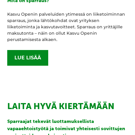
Mitä on sparraus?
Kasvu Openin palveluiden ytimessä on liiketoiminnan
sparraus, jonka lähtökohdat ovat yrityksen
liiketoiminta ja kasvutavoitteet. Sparraus on yrittäjille
maksutonta – näin on ollut Kasvu Openin
perustamisesta alkaen.
LUE LISÄÄ
LAITA HYVÄ KIERTÄMÄÄN
Sparraajat tekevät luottamuksellista
vapaaehtoistyötä ja toimivat yhteisesti sovittujen