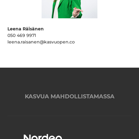
Leena Räisänen
050 469 9971
leena.raisanen@kasvuopen.co
KASVUA MAHDOLLISTAMASSA