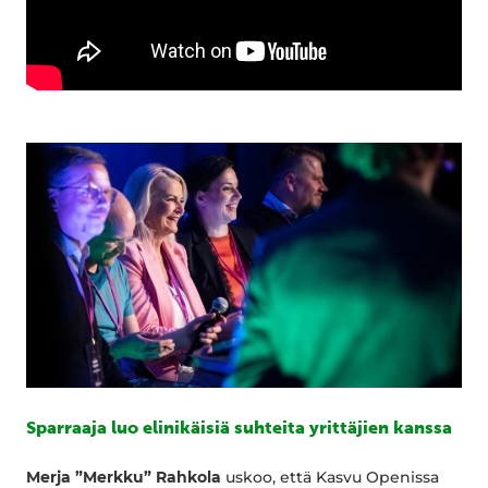
Sparraaja luo elinikäisiä suhteita yrittäjien kanssa
Merja ”Merkku” Rahkola
uskoo, että Kasvu Openissa