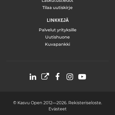
Laskutustiedot
Tilaa uutiskirje
LINKKEJÄ
Palvelut yrityksille
Uutishuone
Kuvapankki
LinkedIn
X
Facebook
Instagram
YouTube
© Kasvu Open 2012—2026.
Rekisteriseloste.
Evästeet