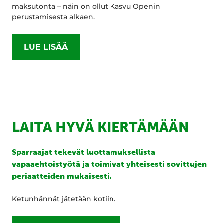
maksutonta – näin on ollut Kasvu Openin
perustamisesta alkaen.
LUE LISÄÄ
LAITA HYVÄ KIERTÄMÄÄN
Sparraajat tekevät luottamuksellista
vapaaehtoistyötä ja toimivat yhteisesti sovittujen
periaatteiden mukaisesti.
Ketunhännät jätetään kotiin.