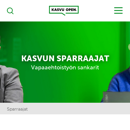
Kasvu Open
MENU
Haku
KASVUN SPARRAAJAT
Vapaaehtoistyön sankarit
Sparraajat