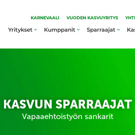
KARNEVAALI
VUODEN KASVUYRITYS
YHT
Yritykset
Kumppanit
Sparraajat
Ka
KASVUN SPARRAAJAT
Vapaaehtoistyön sankarit