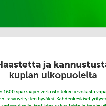
Haastetta ja kannustust
kuplan ulkopuolelta
 1600 sparraajan verkosto tekee arvokasta vap
en kasvuyritysten hyväksi. Kahdenkeskiset yritys
luottamuksella. Motiivina vahva tahto laittaa hyv