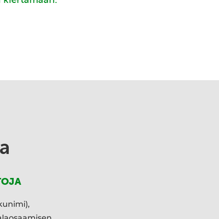
a
TOJA
kunimi),
ialaosaamisen