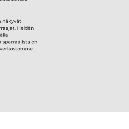
ä näkyvät
rraajat. Heidän
ällä
a sparraajista on
ki verkostomme