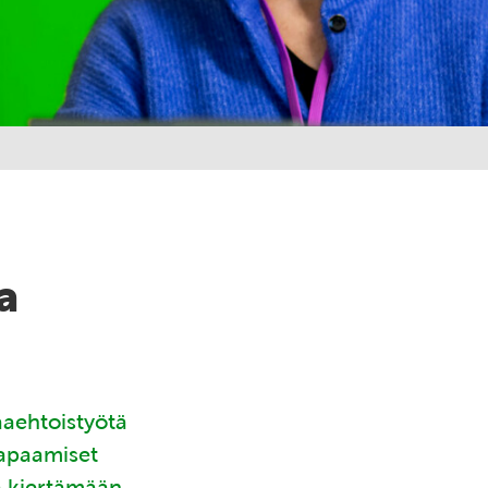
a
aaehtoistyötä
tapaamiset
ä kiertämään.