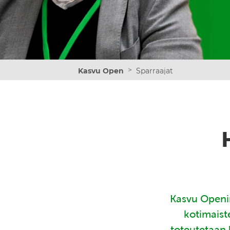
>
Kasvu Open
Sparraajat
Kasvu Openin
kotimaist
toteutetaan 