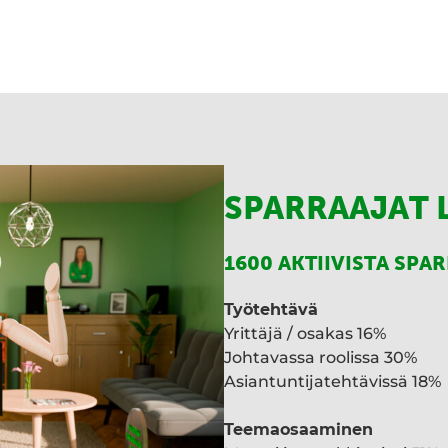
t
k
a
e
d
I
n
SPARRAAJAT 
1600 AKTIIVISTA SPA
Työtehtävä
Yrittäjä / osakas 16%
Johtavassa roolissa 30%
Asiantuntijatehtävissä 18%
Teemaosaaminen