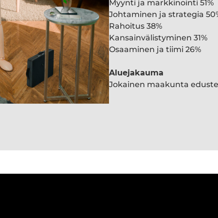
Myynti ja markkinointi 51%
Johtaminen ja strategia 50
Rahoitus 38%
Kansainvälistyminen 31%
Osaaminen ja tiimi 26%
Aluejakauma
Jokainen maakunta edust