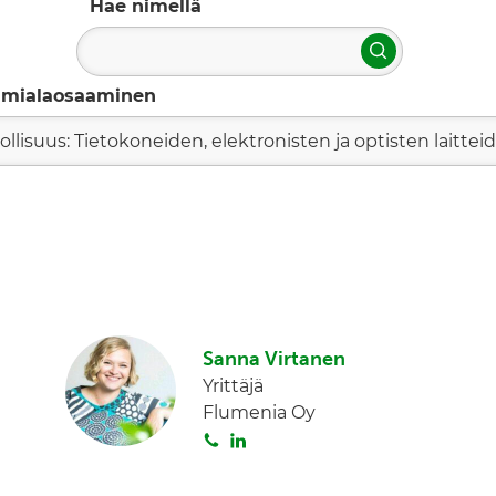
Hae nimellä
Hae
imialaosaaminen
ollisuus: Tietokoneiden, elektronisten ja optisten laitte
Sanna Virtanen
Yrittäjä
Flumenia Oy
S
L
o
i
i
n