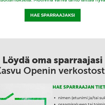
HAE SPARRAAJAKSI
Löydä oma sparraajasi
Kasvu Openin verkostost
HAE SPARRAAJAN TIE
nimen (etunimi ja/tai su
osaamisalueen tai toim