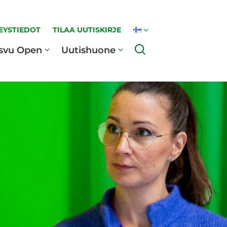
EYSTIEDOT
TILAA UUTISKIRJE
Haku
svu Open
Uutishuone