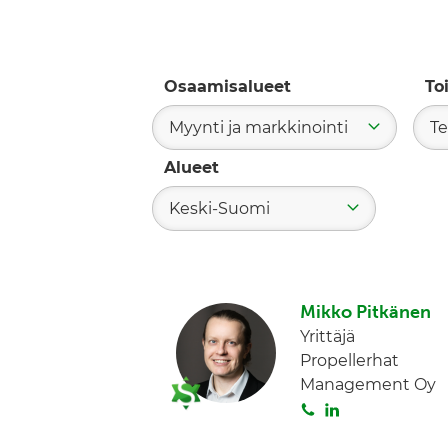
Osaamisalueet
To
Myynti ja markkinointi
Te
Alueet
Keski-Suomi
Mikko Pitkänen
Yrittäjä
Propellerhat
Management Oy
S
L
o
i