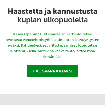
Haastetta ja kannustusta
kuplan ulkopuolelta
Kasvu Openin 1600 sparraajan verkosto tekee
arvokasta vapaaehtoistyötä kotimaisten kasvuyritysten
hyväksi. Kahdenkeskiset yritystapaamiset toteutetaan
luottamuksella. Motiivina vahva tahto laittaa hyvä
kiertämään.
HAE SPARRAAJAKSI