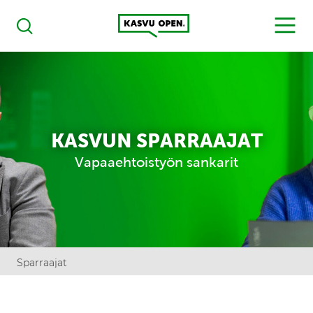
Kasvu Open
MENU
Haku
KASVUN SPARRAAJAT
Vapaaehtoistyön sankarit
Sparraajat