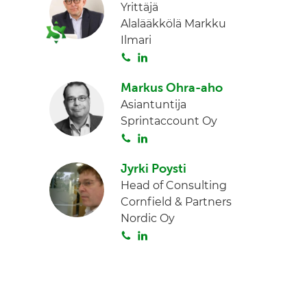
Yrittäjä
Alalääkkölä Markku
Ilmari
S
L
o
i
Markus Ohra-aho
i
n
Asiantuntija
t
k
Sprintaccount Oy
a
e
S
L
d
o
i
I
Jyrki Poysti
i
n
n
Head of Consulting
t
k
Cornfield & Partners
a
e
Nordic Oy
d
S
L
I
o
i
n
i
n
t
k
a
e