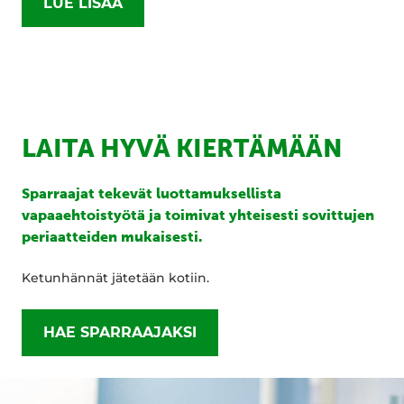
LUE LISÄÄ
LAITA HYVÄ KIERTÄMÄÄN
Sparraajat tekevät luottamuksellista
vapaaehtoistyötä ja toimivat yhteisesti sovittujen
periaatteiden mukaisesti.
Ketunhännät jätetään kotiin.
HAE SPARRAAJAKSI