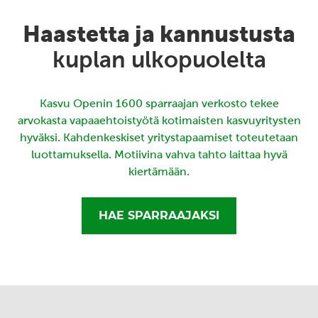
Haastetta ja kannustusta
kuplan ulkopuolelta
Kasvu Openin 1600 sparraajan verkosto tekee
arvokasta vapaaehtoistyötä kotimaisten kasvuyritysten
hyväksi. Kahdenkeskiset yritystapaamiset toteutetaan
luottamuksella. Motiivina vahva tahto laittaa hyvä
kiertämään.
HAE SPARRAAJAKSI