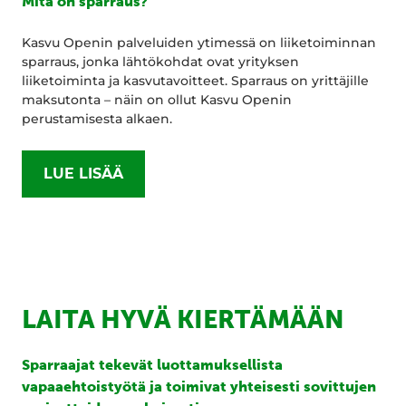
Mitä on sparraus?
Kasvu Openin palveluiden ytimessä on liiketoiminnan
sparraus, jonka lähtökohdat ovat yrityksen
liiketoiminta ja kasvutavoitteet. Sparraus on yrittäjille
maksutonta – näin on ollut Kasvu Openin
perustamisesta alkaen.
LUE LISÄÄ
LAITA HYVÄ KIERTÄMÄÄN
Sparraajat tekevät luottamuksellista
vapaaehtoistyötä ja toimivat yhteisesti sovittujen