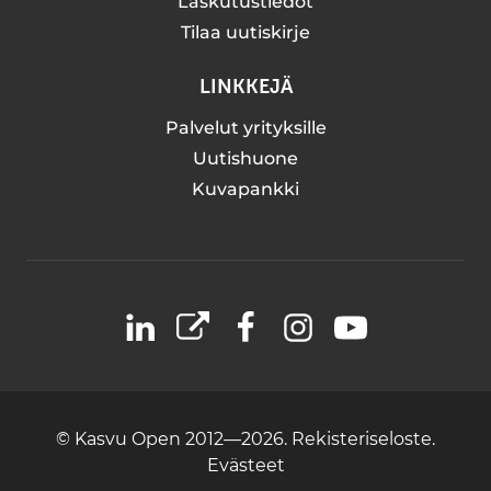
Laskutustiedot
Tilaa uutiskirje
LINKKEJÄ
Palvelut yrityksille
Uutishuone
Kuvapankki
LinkedIn
X
Facebook
Instagram
YouTube
© Kasvu Open 2012—2026.
Rekisteriseloste.
Evästeet