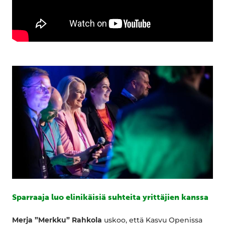
Sparraaja luo elinikäisiä suhteita yrittäjien kanssa
Merja ”Merkku” Rahkola
uskoo, että Kasvu Openissa