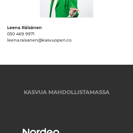
Leena Räisänen
050 469 9971
leena.raisanen@kasvuopen.co
KASVUA MAHDOLLISTAMASSA