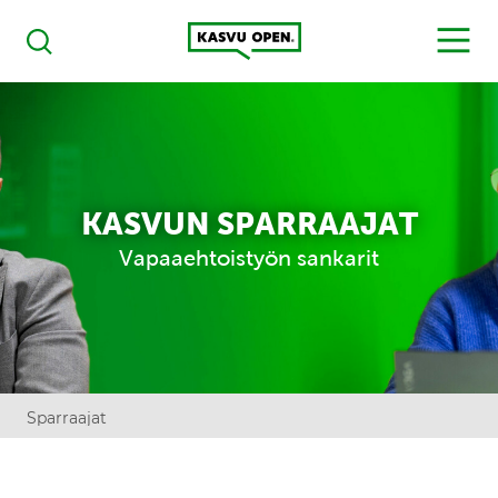
Kasvu Open
MENU
Haku
KASVUN SPARRAAJAT
Vapaaehtoistyön sankarit
Sparraajat