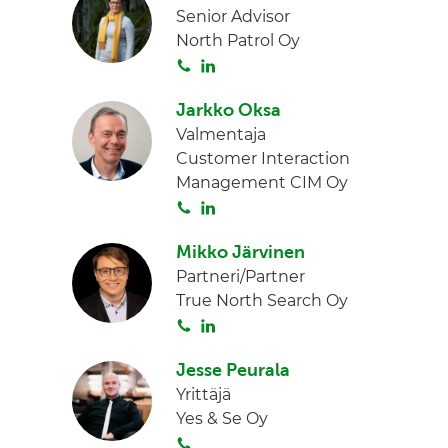
Senior Advisor
t
k
North Patrol Oy
a
e
S
L
d
o
i
I
Jarkko Oksa
i
n
n
Valmentaja
t
k
Customer Interaction
a
e
Management CIM Oy
d
S
L
I
o
i
n
Mikko Järvinen
i
n
Partneri/Partner
t
k
True North Search Oy
a
e
S
L
d
o
i
I
Jesse Peurala
i
n
n
Yrittäjä
t
k
Yes & Se Oy
a
e
S
d