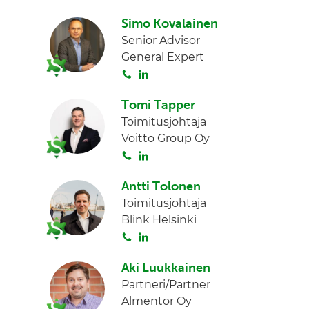
o
i
I
Simo Kovalainen
i
n
n
Senior Advisor
t
k
General Expert
a
e
S
L
d
o
i
I
Tomi Tapper
i
n
n
Toimitusjohtaja
t
k
Voitto Group Oy
a
e
S
L
d
o
i
I
Antti Tolonen
i
n
n
Toimitusjohtaja
t
k
Blink Helsinki
a
e
S
L
d
o
i
I
Aki Luukkainen
i
n
n
Partneri/Partner
t
k
Almentor Oy
a
e