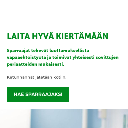
LAITA HYVÄ KIERTÄMÄÄN
Sparraajat tekevät luottamuksellista
vapaaehtoistyötä ja toimivat yhteisesti sovittujen
periaatteiden mukaisesti.
Ketunhännät jätetään kotiin.
HAE SPARRAAJAKSI