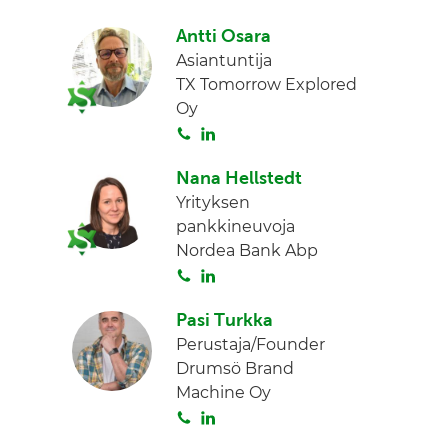
o
i
Antti Osara
i
n
Asiantuntija
t
k
TX Tomorrow Explored
a
e
Oy
d
S
L
I
o
i
n
Nana Hellstedt
i
n
Yrityksen
t
k
pankkineuvoja
a
e
Nordea Bank Abp
d
S
L
I
o
i
n
Pasi Turkka
i
n
Perustaja/Founder
t
k
Drumsö Brand
a
e
Machine Oy
d
S
L
I
o
i
n