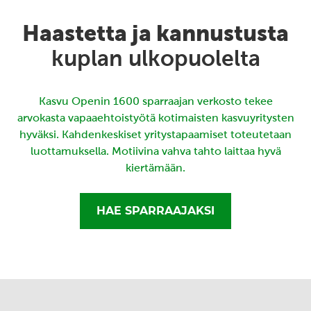
Haastetta ja kannustusta
kuplan ulkopuolelta
Kasvu Openin 1600 sparraajan verkosto tekee
arvokasta vapaaehtoistyötä kotimaisten kasvuyritysten
hyväksi. Kahdenkeskiset yritystapaamiset toteutetaan
luottamuksella. Motiivina vahva tahto laittaa hyvä
kiertämään.
HAE SPARRAAJAKSI