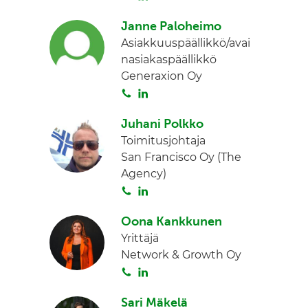
o
i
I
Janne Paloheimo
i
n
n
Asiakkuuspäällikkö/avai
t
k
nasiakaspäällikkö
a
e
Generaxion Oy
d
S
L
I
o
i
n
Juhani Polkko
i
n
Toimitusjohtaja
t
k
San Francisco Oy (The
a
e
Agency)
d
S
L
I
o
i
n
Oona Kankkunen
i
n
Yrittäjä
t
k
Network & Growth Oy
a
e
S
L
d
o
i
I
Sari Mäkelä
i
n
n