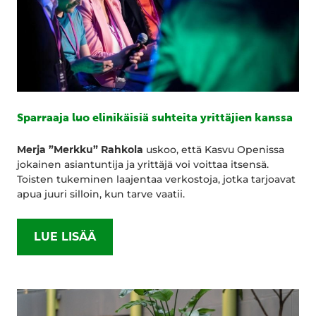
Sparraaja luo elinikäisiä suhteita yrittäjien kanssa
Merja ”Merkku” Rahkola
uskoo, että Kasvu Openissa
jokainen asiantuntija ja yrittäjä voi voittaa itsensä.
Toisten tukeminen laajentaa verkostoja, jotka tarjoavat
apua juuri silloin, kun tarve vaatii.
LUE LISÄÄ