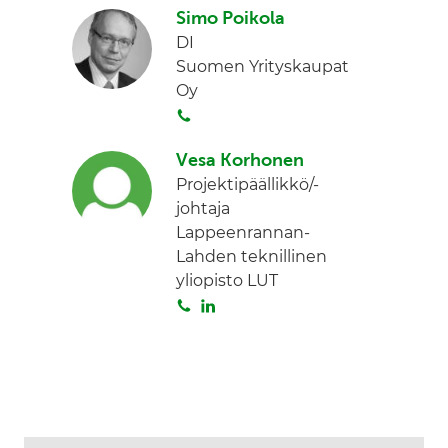
Simo Poikola
i
n
DI
t
k
Suomen Yrityskaupat
a
e
Oy
d
S
I
o
n
Vesa Korhonen
i
Projektipäällikkö/-
t
johtaja
a
Lappeenrannan-
Lahden teknillinen
yliopisto LUT
S
L
o
i
i
n
t
k
a
e
d
I