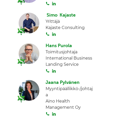
S
L
d
o
i
I
Simo Kajaste
i
n
n
Yrittäjä
t
k
Kajaste Consulting
a
e
S
L
d
o
i
I
Hans Purola
i
n
n
Toimitusjohtaja
t
k
International Business
a
e
Landing Service
d
S
L
I
o
i
n
Jaana Pylvänen
i
n
Myyntipäällikkö-/johtaj
t
k
a
a
e
Aino Health
d
Management Oy
I
S
L
n