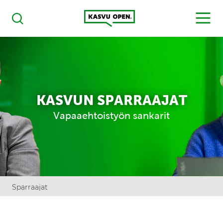
Kasvu Open
MENU
Haku
KASVUN SPARRAAJAT
Vapaaehtoistyön sankarit
Sparraajat