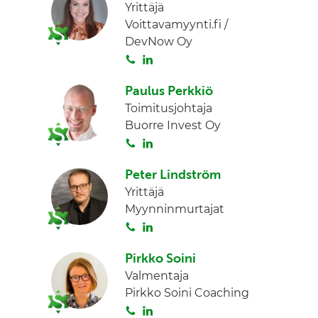
Yrittäjä
Voittavamyynti.fi /
DevNow Oy
S
L
o
i
Paulus Perkkiö
i
n
Toimitusjohtaja
t
k
Buorre Invest Oy
a
e
S
L
d
o
i
I
Peter Lindström
i
n
n
Yrittäjä
t
k
Myynninmurtajat
a
e
S
L
d
o
i
I
Pirkko Soini
i
n
n
Valmentaja
t
k
Pirkko Soini Coaching
a
e
S
L
d