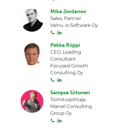
o
I
Mika Jordanov
i
n
Sales, Partner
t
Vainu. io Software Oy
a
S
L
o
i
Pekka Riippi
i
n
CEO, Leading
t
k
Consultant
a
e
Focused Growth
d
Consulting Oy
I
S
L
n
o
i
Sampsa Siitonen
i
n
Toimitusjohtaja
t
k
Marvel Consulting
a
e
Group Oy
d
S
L
I
o
i
n