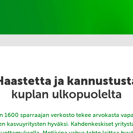
Haastetta ja kannustust
kuplan ulkopuolelta
 1600 sparraajan verkosto tekee arvokasta vap
en kasvuyritysten hyväksi. Kahdenkeskiset yritys
luottamuksella. Motiivina vahva tahto laittaa hyv