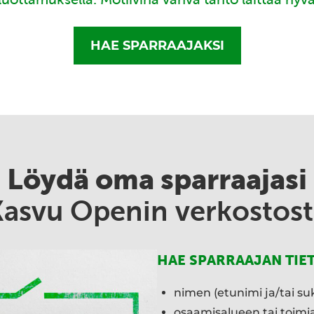
HAE SPARRAAJAKSI
Löydä oma sparraajasi
Kasvu Openin verkostost
HAE SPARRAAJAN TIE
nimen (etunimi ja/tai su
osaamisalueen tai toim