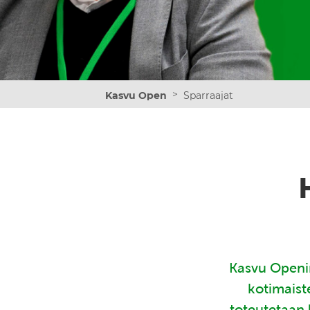
>
Kasvu Open
Sparraajat
Kasvu Openin
kotimaist
toteutetaan 