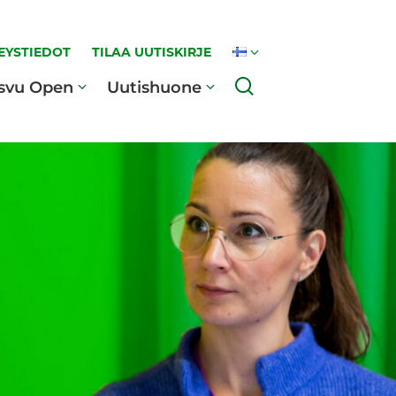
EYSTIEDOT
TILAA UUTISKIRJE
Haku
svu Open
Uutishuone