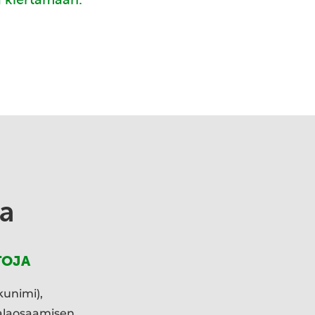
a
TOJA
kunimi),
ialaosaamisen