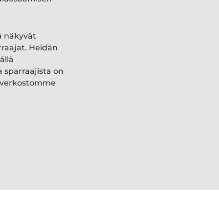
ä näkyvät
rraajat. Heidän
ällä
a sparraajista on
ki verkostomme