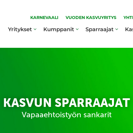
KARNEVAALI
VUODEN KASVUYRITYS
YHT
Yritykset
Kumppanit
Sparraajat
Ka
KASVUN SPARRAAJAT
Vapaaehtoistyön sankarit