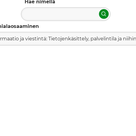
Hae nimellä
Hae
mialaosaaminen
rmaatio ja viestintä: Tietojenkäsittely, palvelintila ja niihin