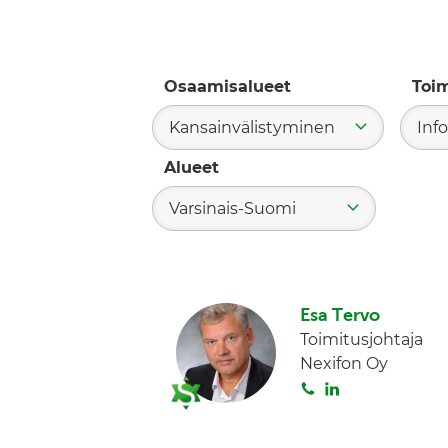
Osaamisalueet
Toi
Kansainvälistyminen
Info
Alueet
Varsinais-Suomi
Esa Tervo
Toimitusjohtaja
Nexifon Oy
S
L
o
i
i
n