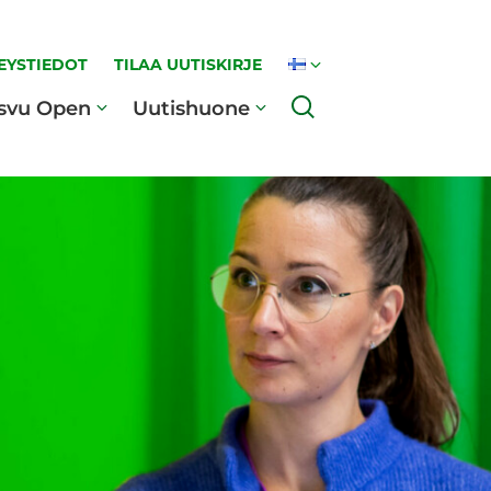
EYSTIEDOT
TILAA UUTISKIRJE
Haku
svu Open
Uutishuone