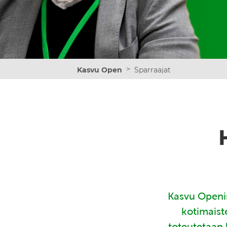
>
Kasvu Open
Sparraajat
Kasvu Openin
kotimaist
toteutetaan 