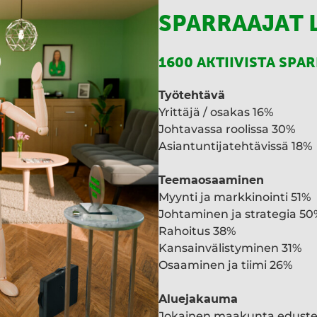
SPARRAAJAT 
1600 AKTIIVISTA SPA
Työtehtävä
Yrittäjä / osakas 16%
Johtavassa roolissa 30%
Asiantuntijatehtävissä 18%
Teemaosaaminen
Myynti ja markkinointi 51%
Johtaminen ja strategia 50
Rahoitus 38%
Kansainvälistyminen 31%
Osaaminen ja tiimi 26%
Aluejakauma
Jokainen maakunta edust