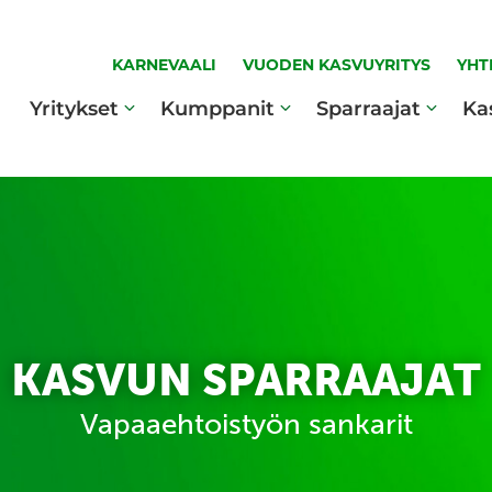
KARNEVAALI
VUODEN KASVUYRITYS
YHT
Yritykset
Kumppanit
Sparraajat
Ka
KASVUN SPARRAAJAT
Vapaaehtoistyön sankarit