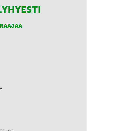
LYHYESTI
RRAAJAA
%
ettuna