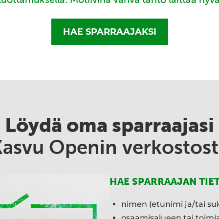
HAE SPARRAAJAKSI
Löydä oma sparraajasi
Kasvu Openin verkostost
HAE SPARRAAJAN TIE
nimen (etunimi ja/tai su
osaamisalueen tai toim