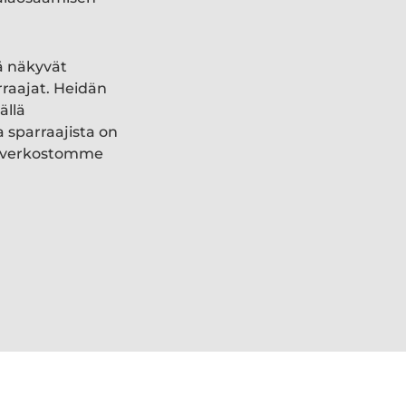
ä näkyvät
rraajat. Heidän
ällä
a sparraajista on
ki verkostomme