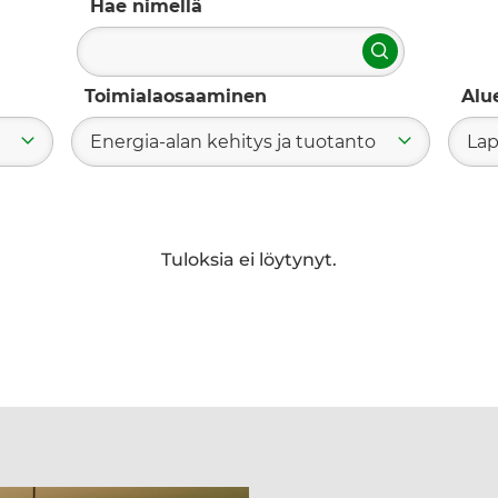
Hae nimellä
Hae
Toimialaosaaminen
Alu
Energia-alan kehitys ja tuotanto
Lap
Tuloksia ei löytynyt.