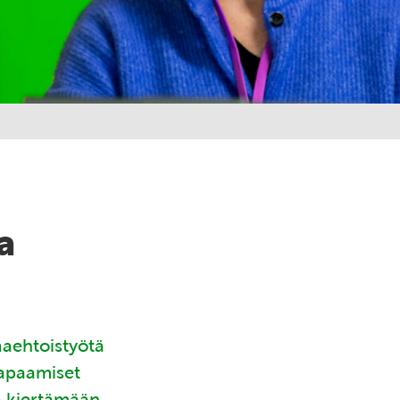
a
aaehtoistyötä
tapaamiset
ä kiertämään.