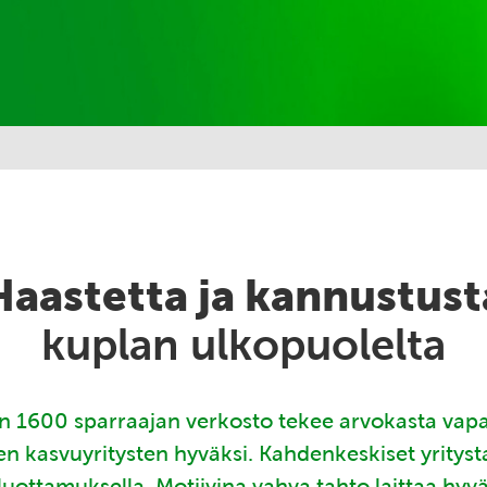
Haastetta ja kannustust
kuplan ulkopuolelta
 1600 sparraajan verkosto tekee arvokasta vap
en kasvuyritysten hyväksi. Kahdenkeskiset yritys
luottamuksella. Motiivina vahva tahto laittaa hyv