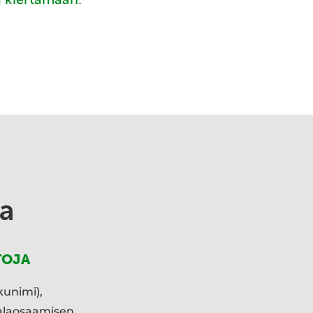
a
TOJA
kunimi),
ialaosaamisen