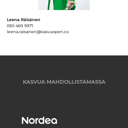
Leena Räisänen
050 469 9971
leena.raisanen@kasvuopen.co
KASVUA MAHDOLLISTAMASSA