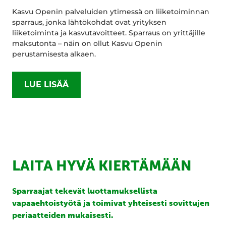
Kasvu Openin palveluiden ytimessä on liiketoiminnan
sparraus, jonka lähtökohdat ovat yrityksen
liiketoiminta ja kasvutavoitteet. Sparraus on yrittäjille
maksutonta – näin on ollut Kasvu Openin
perustamisesta alkaen.
LUE LISÄÄ
LAITA HYVÄ KIERTÄMÄÄN
Sparraajat tekevät luottamuksellista
vapaaehtoistyötä ja toimivat yhteisesti sovittujen
periaatteiden mukaisesti.