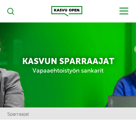
Kasvu Open
MENU
Haku
KASVUN SPARRAAJAT
Vapaaehtoistyön sankarit
Sparraajat