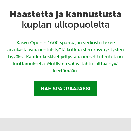
Haastetta ja kannustusta
kuplan ulkopuolelta
Kasvu Openin 1600 sparraajan verkosto tekee
arvokasta vapaaehtoistyötä kotimaisten kasvuyritysten
hyväksi. Kahdenkeskiset yritystapaamiset toteutetaan
luottamuksella. Motiivina vahva tahto laittaa hyvä
kiertämään.
HAE SPARRAAJAKSI