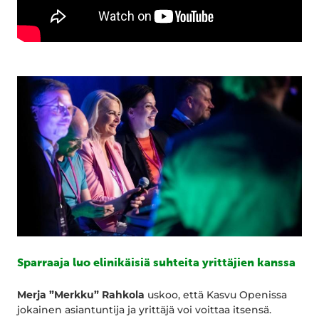
Sparraaja luo elinikäisiä suhteita yrittäjien kanssa
Merja ”Merkku” Rahkola
uskoo, että Kasvu Openissa
jokainen asiantuntija ja yrittäjä voi voittaa itsensä.