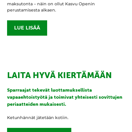
maksutonta – näin on ollut Kasvu Openin
perustamisesta alkaen.
LUE LISÄÄ
LAITA HYVÄ KIERTÄMÄÄN
Sparraajat tekevät luottamuksellista
vapaaehtoistyötä ja toimivat yhteisesti sovittujen
periaatteiden mukaisesti.
Ketunhännät jätetään kotiin.