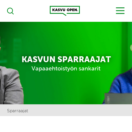
Kasvu Open
MENU
Haku
KASVUN SPARRAAJAT
Vapaaehtoistyön sankarit
Sparraajat