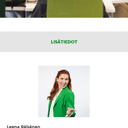
LISÄTIEDOT
Leena Räisänen