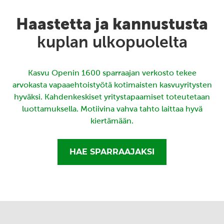
Haastetta ja kannustusta
kuplan ulkopuolelta
Kasvu Openin 1600 sparraajan verkosto tekee
arvokasta vapaaehtoistyötä kotimaisten kasvuyritysten
hyväksi. Kahdenkeskiset yritystapaamiset toteutetaan
luottamuksella. Motiivina vahva tahto laittaa hyvä
kiertämään.
HAE SPARRAAJAKSI