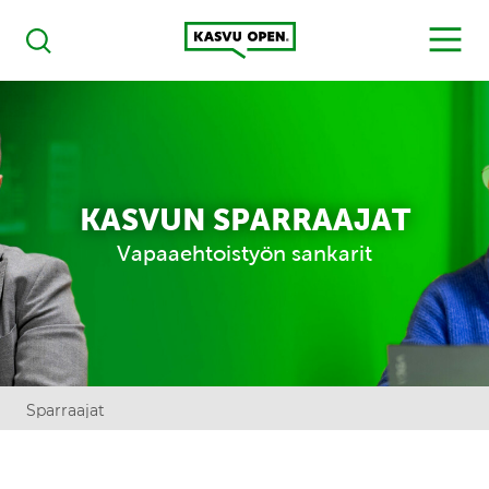
Kasvu Open
MENU
Haku
KASVUN SPARRAAJAT
Vapaaehtoistyön sankarit
Sparraajat