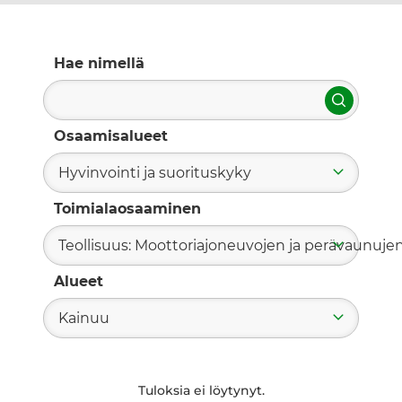
Hae nimellä
Hae
Osaamisalueet
Hyvinvointi ja suorituskyky
Toimialaosaaminen
Teollisuus: Moottoriajoneuvojen ja perävaunuje
Alueet
Kainuu
Tuloksia ei löytynyt.