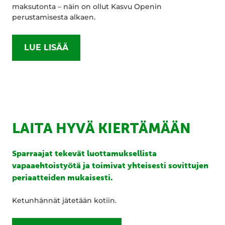
maksutonta – näin on ollut Kasvu Openin
perustamisesta alkaen.
LUE LISÄÄ
LAITA HYVÄ KIERTÄMÄÄN
Sparraajat tekevät luottamuksellista
vapaaehtoistyötä ja toimivat yhteisesti sovittujen
periaatteiden mukaisesti.
Ketunhännät jätetään kotiin.