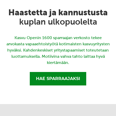
Haastetta ja kannustusta
kuplan ulkopuolelta
Kasvu Openin 1600 sparraajan verkosto tekee
arvokasta vapaaehtoistyötä kotimaisten kasvuyritysten
hyväksi. Kahdenkeskiset yritystapaamiset toteutetaan
luottamuksella. Motiivina vahva tahto laittaa hyvä
kiertämään.
HAE SPARRAAJAKSI