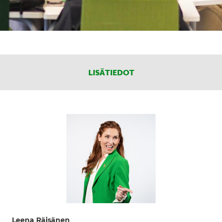
LISÄTIEDOT
Leena Räisänen