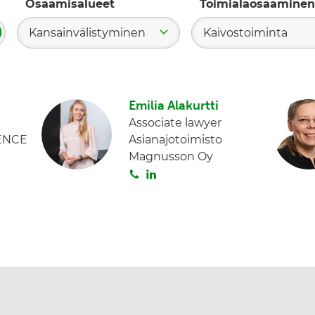
Osaamisalueet
Toimialaosaaminen
Kansainvälistyminen
Kaivostoiminta
ae
Emilia Alakurtti
Associate lawyer
ENCE
Asianajotoimisto
Magnusson Oy
S
L
o
i
i
n
t
k
a
e
d
I
n