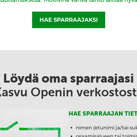
HAE SPARRAAJAKSI
Löydä oma sparraajasi
Kasvu Openin verkostost
HAE SPARRAAJAN TIE
nimen (etunimi ja/tai su
osaamisalueen tai toim