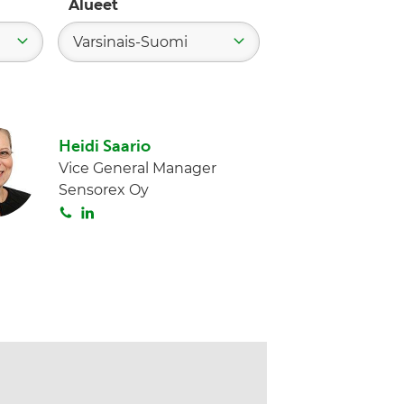
Alueet
Varsinais-Suomi
Heidi Saario
Vice General Manager
Sensorex Oy
S
L
o
i
i
n
t
k
a
e
d
I
n