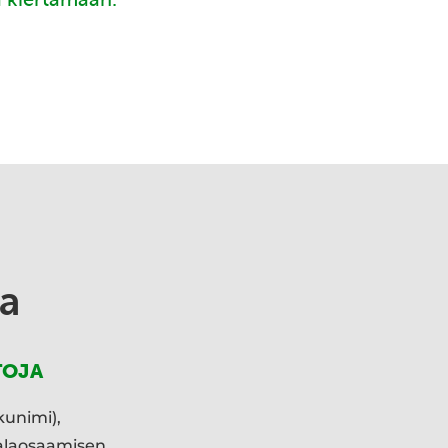
a
TOJA
kunimi),
ialaosaamisen