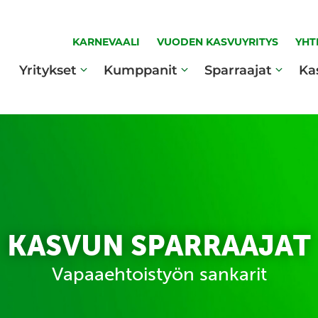
KARNEVAALI
VUODEN KASVUYRITYS
YHT
Yritykset
Kumppanit
Sparraajat
Ka
KASVUN SPARRAAJAT
Vapaaehtoistyön sankarit