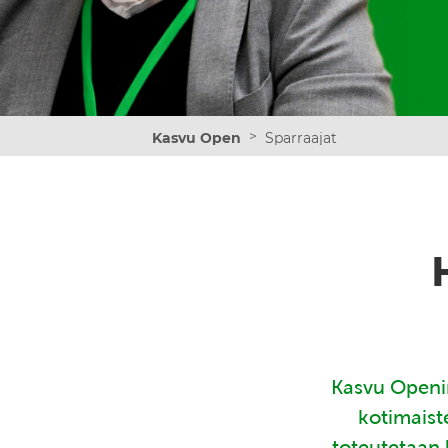
>
Kasvu Open
Sparraajat
Kasvu Openin
kotimaist
toteutetaan 