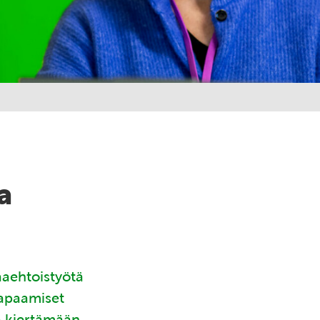
a
aaehtoistyötä
tapaamiset
ä kiertämään.