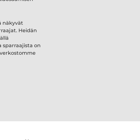
ä näkyvät
rraajat. Heidän
ällä
a sparraajista on
ki verkostomme