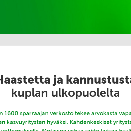
Haastetta ja kannustust
kuplan ulkopuolelta
 1600 sparraajan verkosto tekee arvokasta vap
en kasvuyritysten hyväksi. Kahdenkeskiset yritys
luottamuksella. Motiivina vahva tahto laittaa hyv