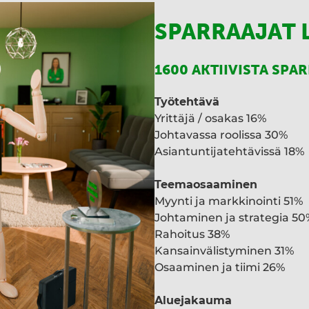
SPARRAAJAT 
1600 AKTIIVISTA SPA
Työtehtävä
Yrittäjä / osakas 16%
Johtavassa roolissa 30%
Asiantuntijatehtävissä 18%
Teemaosaaminen
Myynti ja markkinointi 51%
Johtaminen ja strategia 50
Rahoitus 38%
Kansainvälistyminen 31%
Osaaminen ja tiimi 26%
Aluejakauma