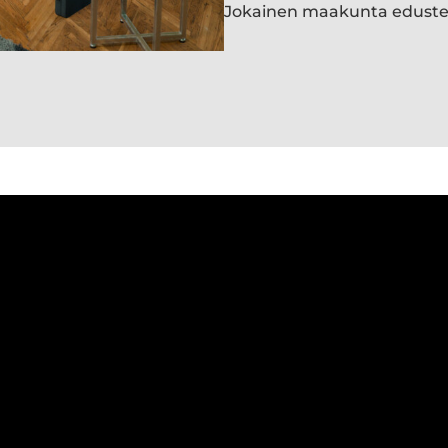
Jokainen maakunta edust