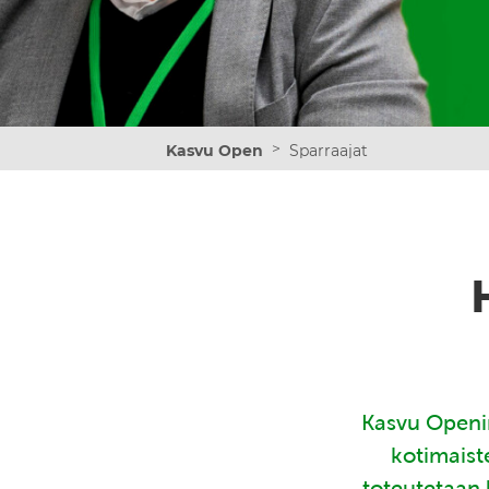
>
Kasvu Open
Sparraajat
Kasvu Openin
kotimaist
toteutetaan 