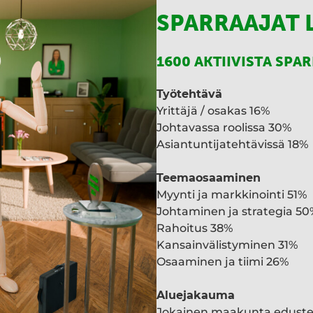
SPARRAAJAT 
1600 AKTIIVISTA SPA
Työtehtävä
Yrittäjä / osakas 16%
Johtavassa roolissa 30%
Asiantuntijatehtävissä 18%
Teemaosaaminen
Myynti ja markkinointi 51%
Johtaminen ja strategia 50
Rahoitus 38%
Kansainvälistyminen 31%
Osaaminen ja tiimi 26%
Aluejakauma
Jokainen maakunta edust