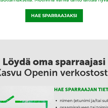
HAE SPARRAAJAKSI
Löydä oma sparraajasi
Kasvu Openin verkostost
HAE SPARRAAJAN TIE
nimen (etunimi ja/tai su
osaamisalueen tai toim