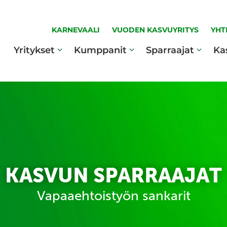
KARNEVAALI
VUODEN KASVUYRITYS
YHT
Yritykset
Kumppanit
Sparraajat
Ka
KASVUN SPARRAAJAT
Vapaaehtoistyön sankarit