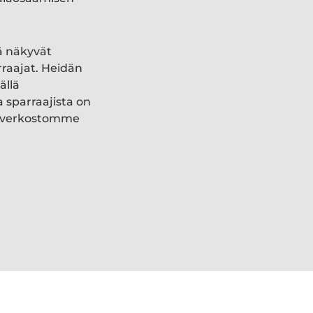
ä näkyvät
rraajat. Heidän
ällä
a sparraajista on
ki verkostomme