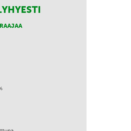
LYHYESTI
RRAAJAA
%
ettuna