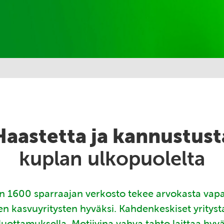
Haastetta ja kannustust
kuplan ulkopuolelta
 1600 sparraajan verkosto tekee arvokasta vap
en kasvuyritysten hyväksi. Kahdenkeskiset yritys
luottamuksella. Motiivina vahva tahto laittaa hyv