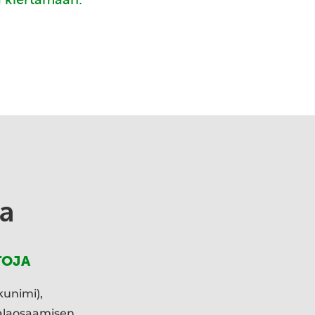
a
TOJA
kunimi),
ialaosaamisen