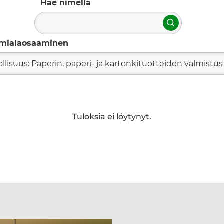
Hae nimellä
Hae
imialaosaaminen
ollisuus: Paperin, paperi- ja kartonkituotteiden valmistus
Tuloksia ei löytynyt.