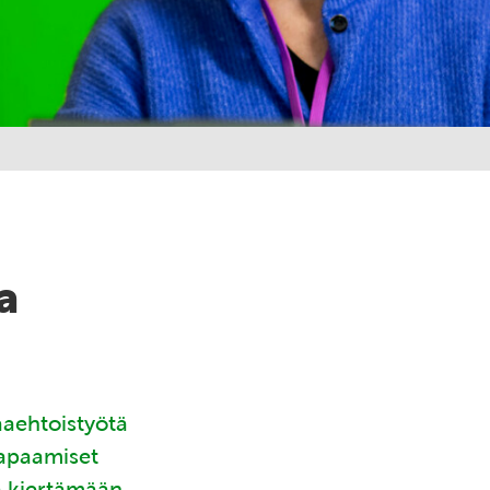
a
aaehtoistyötä
tapaamiset
ä kiertämään.