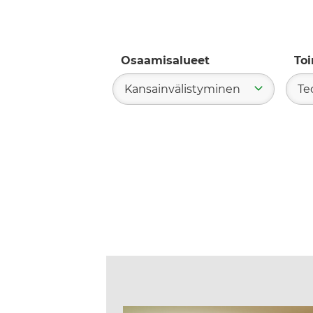
Osaamisalueet
To
Kansainvälistyminen
Te