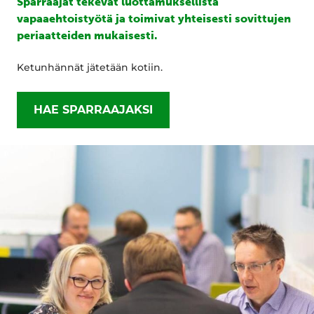
Sparraajat tekevät luottamuksellista
vapaaehtoistyötä ja toimivat yhteisesti sovittujen
periaatteiden mukaisesti.
Ketunhännät jätetään kotiin.
HAE SPARRAAJAKSI