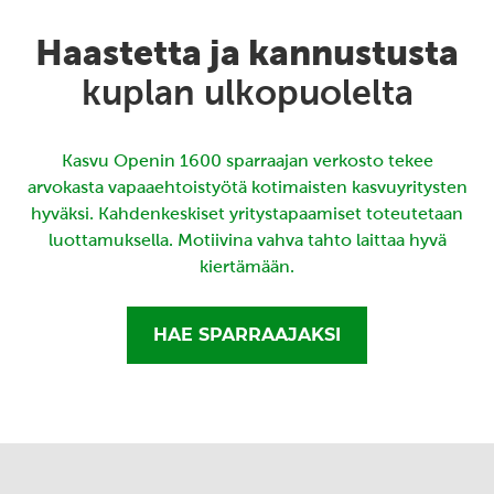
Haastetta ja kannustusta
kuplan ulkopuolelta
Kasvu Openin 1600 sparraajan verkosto tekee
arvokasta vapaaehtoistyötä kotimaisten kasvuyritysten
hyväksi. Kahdenkeskiset yritystapaamiset toteutetaan
luottamuksella. Motiivina vahva tahto laittaa hyvä
kiertämään.
HAE SPARRAAJAKSI