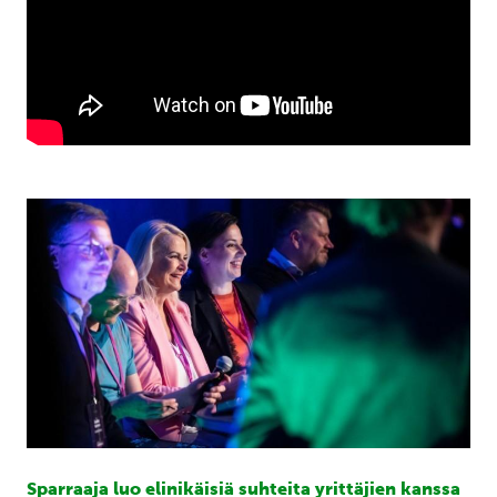
Sparraaja luo elinikäisiä suhteita yrittäjien kanssa