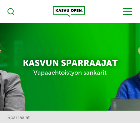
Kasvu Open
MENU
Haku
KASVUN SPARRAAJAT
Vapaaehtoistyön sankarit
Sparraajat