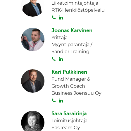
Liiketoimintajohtaja
RTK-Henkilöstöpalvelu
S
L
o
i
Joonas Karvinen
i
n
Yrittäjä
t
k
Myyntiparantaja /
a
e
Sandler Training
d
S
L
I
o
i
n
Kari Pulkkinen
i
n
Fund Manager &
t
k
Growth Coach
a
e
Business Joensuu Oy
d
S
L
I
o
i
n
Sara Sarairinja
i
n
Toimitusjohtaja
t
k
EasTeam Oy
a
e