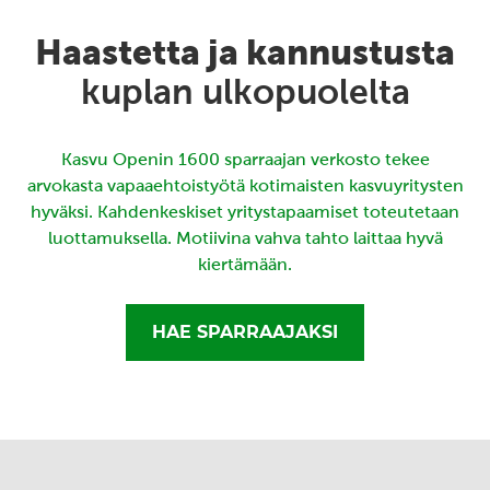
Haastetta ja kannustusta
kuplan ulkopuolelta
Kasvu Openin 1600 sparraajan verkosto tekee
arvokasta vapaaehtoistyötä kotimaisten kasvuyritysten
hyväksi. Kahdenkeskiset yritystapaamiset toteutetaan
luottamuksella. Motiivina vahva tahto laittaa hyvä
kiertämään.
HAE SPARRAAJAKSI