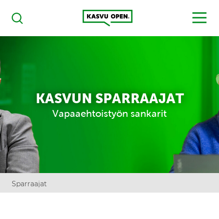
Kasvu Open
MENU
Haku
KASVUN SPARRAAJAT
Vapaaehtoistyön sankarit
Sparraajat