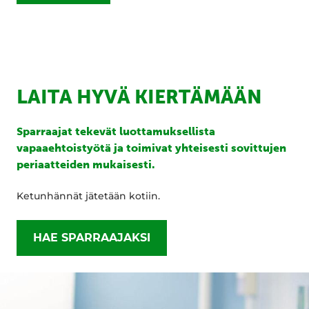
LAITA HYVÄ KIERTÄMÄÄN
Sparraajat tekevät luottamuksellista
vapaaehtoistyötä ja toimivat yhteisesti sovittujen
periaatteiden mukaisesti.
Ketunhännät jätetään kotiin.
HAE SPARRAAJAKSI