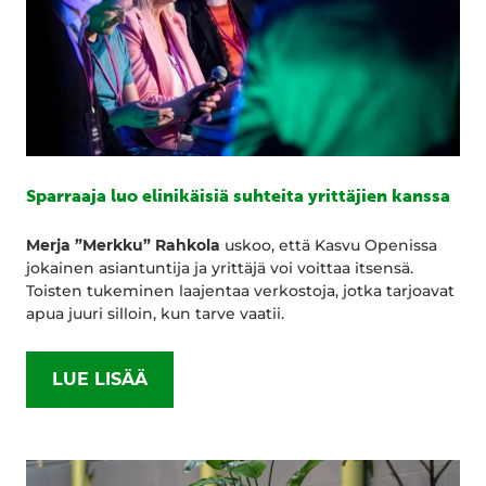
Sparraaja luo elinikäisiä suhteita yrittäjien kanssa
Merja ”Merkku” Rahkola
uskoo, että Kasvu Openissa
jokainen asiantuntija ja yrittäjä voi voittaa itsensä.
Toisten tukeminen laajentaa verkostoja, jotka tarjoavat
apua juuri silloin, kun tarve vaatii.
LUE LISÄÄ