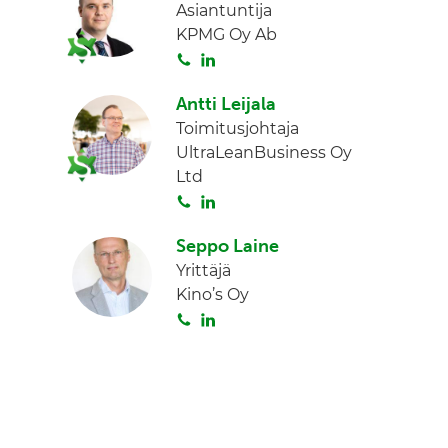
Asiantuntija
KPMG Oy Ab
S
L
o
i
Antti Leijala
i
n
Toimitusjohtaja
t
k
UltraLeanBusiness Oy
a
e
Ltd
d
S
L
I
o
i
n
Seppo Laine
i
n
Yrittäjä
t
k
Kino’s Oy
a
e
S
L
d
o
i
I
i
n
n
t
k
a
e
d