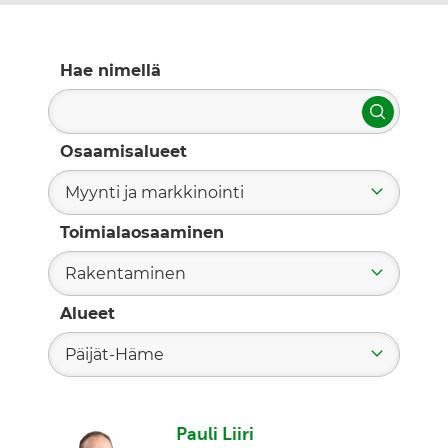
Hae nimellä
Hae
Osaamisalueet
Myynti ja markkinointi
Toimialaosaaminen
Rakentaminen
Alueet
Päijät-Häme
Pauli Liiri