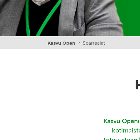
>
Kasvu Open
Sparraajat
Kasvu Openin
kotimaist
toteutetaan 