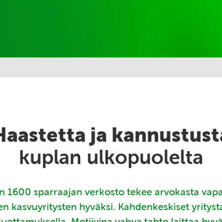
Haastetta ja kannustust
kuplan ulkopuolelta
 1600 sparraajan verkosto tekee arvokasta vap
en kasvuyritysten hyväksi. Kahdenkeskiset yritys
luottamuksella. Motiivina vahva tahto laittaa hyv