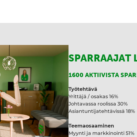
SPARRAAJAT 
1600 AKTIIVISTA SPA
Työtehtävä
Yrittäjä / osakas 16%
Johtavassa roolissa 30%
Asiantuntijatehtävissä 18%
Teemaosaaminen
Myynti ja markkinointi 51%