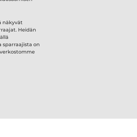
ä näkyvät
rraajat. Heidän
ällä
a sparraajista on
ki verkostomme