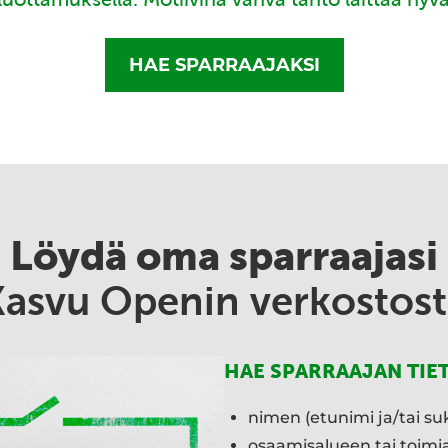
HAE SPARRAAJAKSI
Löydä oma sparraajasi
Kasvu Openin verkostost
HAE SPARRAAJAN TIE
nimen (etunimi ja/tai su
osaamisalueen tai toim