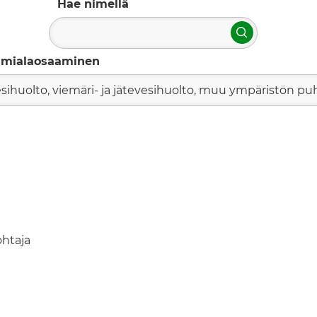
Hae nimellä
Hae
imialaosaaminen
sihuolto, viemäri- ja jätevesihuolto, muu ympäristön p
ohtaja