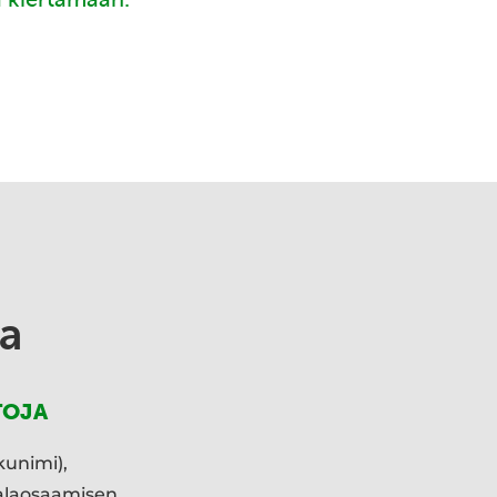
a
TOJA
kunimi),
ialaosaamisen