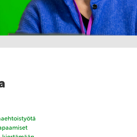
a
aaehtoistyötä
tapaamiset
ä kiertämään.