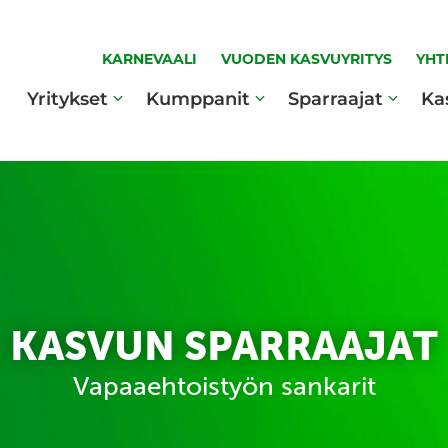
KARNEVAALI
VUODEN KASVUYRITYS
YHT
Yritykset
Kumppanit
Sparraajat
Ka
KASVUN SPARRAAJAT
Vapaaehtoistyön sankarit