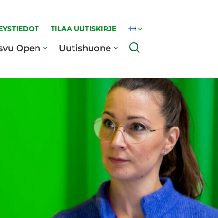
EYSTIEDOT
TILAA UUTISKIRJE
Haku
svu Open
Uutishuone