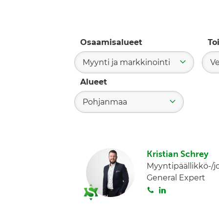
Osaamisalueet
To
Myynti ja markkinointi
Ve
Alueet
Pohjanmaa
Kristian Schrey
Myyntipäällikkö-/j
General Expert
S
L
o
i
i
n