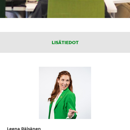
LISÄTIEDOT
Leena Räisänen