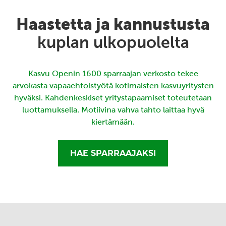
Haastetta ja kannustusta
kuplan ulkopuolelta
Kasvu Openin 1600 sparraajan verkosto tekee
arvokasta vapaaehtoistyötä kotimaisten kasvuyritysten
hyväksi. Kahdenkeskiset yritystapaamiset toteutetaan
luottamuksella. Motiivina vahva tahto laittaa hyvä
kiertämään.
HAE SPARRAAJAKSI