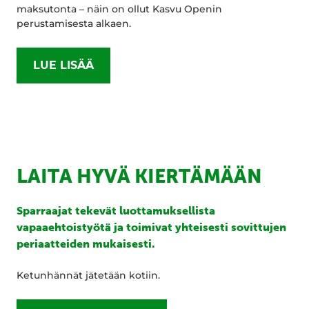
maksutonta – näin on ollut Kasvu Openin
perustamisesta alkaen.
LUE LISÄÄ
LAITA HYVÄ KIERTÄMÄÄN
Sparraajat tekevät luottamuksellista
vapaaehtoistyötä ja toimivat yhteisesti sovittujen
periaatteiden mukaisesti.
Ketunhännät jätetään kotiin.