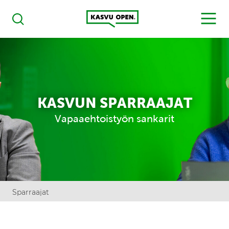
Kasvu Open
MENU
Haku
KASVUN SPARRAAJAT
Vapaaehtoistyön sankarit
Sparraajat