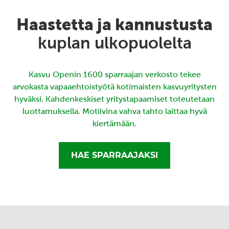
Haastetta ja kannustusta
kuplan ulkopuolelta
Kasvu Openin 1600 sparraajan verkosto tekee
arvokasta vapaaehtoistyötä kotimaisten kasvuyritysten
hyväksi. Kahdenkeskiset yritystapaamiset toteutetaan
luottamuksella. Motiivina vahva tahto laittaa hyvä
kiertämään.
HAE SPARRAAJAKSI