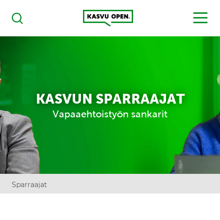
Kasvu Open
MENU
Haku
KASVUN SPARRAAJAT
Vapaaehtoistyön sankarit
Sparraajat