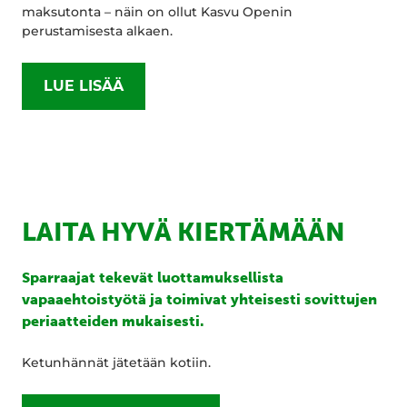
maksutonta – näin on ollut Kasvu Openin
perustamisesta alkaen.
LUE LISÄÄ
LAITA HYVÄ KIERTÄMÄÄN
Sparraajat tekevät luottamuksellista
vapaaehtoistyötä ja toimivat yhteisesti sovittujen
periaatteiden mukaisesti.
Ketunhännät jätetään kotiin.