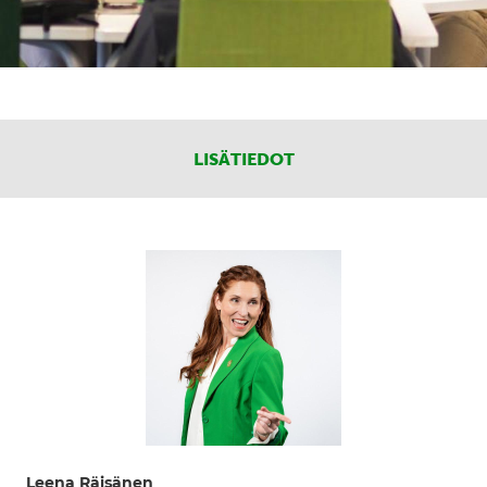
LISÄTIEDOT
Leena Räisänen