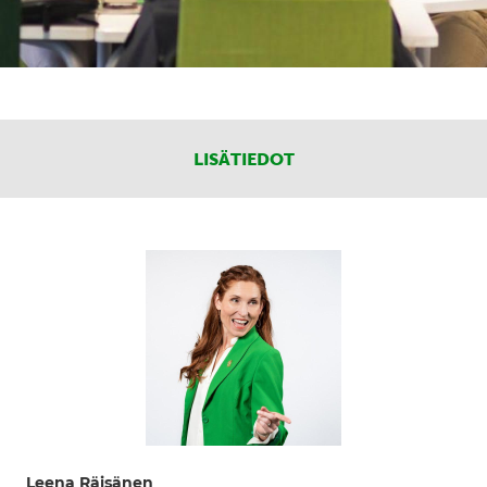
LISÄTIEDOT
Leena Räisänen