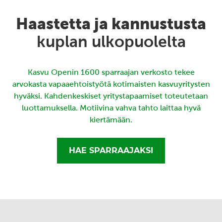
Haastetta ja kannustusta
kuplan ulkopuolelta
Kasvu Openin 1600 sparraajan verkosto tekee
arvokasta vapaaehtoistyötä kotimaisten kasvuyritysten
hyväksi. Kahdenkeskiset yritystapaamiset toteutetaan
luottamuksella. Motiivina vahva tahto laittaa hyvä
kiertämään.
HAE SPARRAAJAKSI