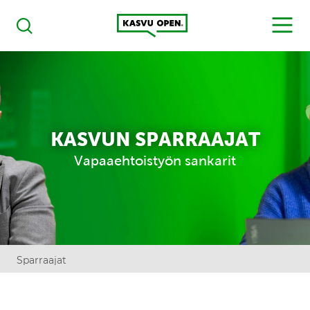
Kasvu Open
MENU
Haku
KASVUN SPARRAAJAT
Vapaaehtoistyön sankarit
Sparraajat