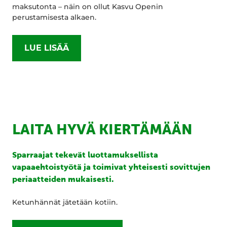
maksutonta – näin on ollut Kasvu Openin
perustamisesta alkaen.
LUE LISÄÄ
LAITA HYVÄ KIERTÄMÄÄN
Sparraajat tekevät luottamuksellista
vapaaehtoistyötä ja toimivat yhteisesti sovittujen
periaatteiden mukaisesti.
Ketunhännät jätetään kotiin.