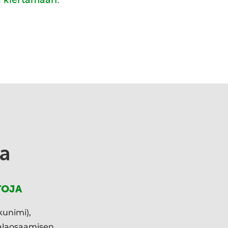
a
TOJA
kunimi),
ialaosaamisen