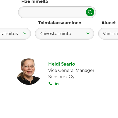
Hae nimellä
Hae
Toimialaosaaminen
Alueet
 rahoitus
Kaivostoiminta
Varsin
Heidi Saario
Vice General Manager
Sensorex Oy
S
L
o
i
i
n
t
k
a
e
d