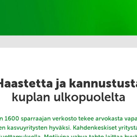
Haastetta ja kannustust
kuplan ulkopuolelta
 1600 sparraajan verkosto tekee arvokasta vap
en kasvuyritysten hyväksi. Kahdenkeskiset yritys
luottamuksella. Motiivina vahva tahto laittaa hyv