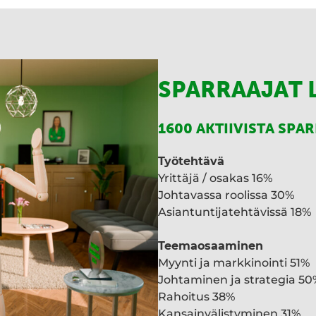
I
n
SPARRAAJAT 
1600 AKTIIVISTA SPA
Työtehtävä
Yrittäjä / osakas 16%
Johtavassa roolissa 30%
Asiantuntijatehtävissä 18%
Teemaosaaminen
Myynti ja markkinointi 51%
Johtaminen ja strategia 50
Rahoitus 38%
Kansainvälistyminen 31%