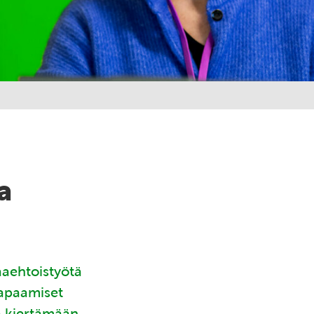
a
aaehtoistyötä
tapaamiset
ä kiertämään.