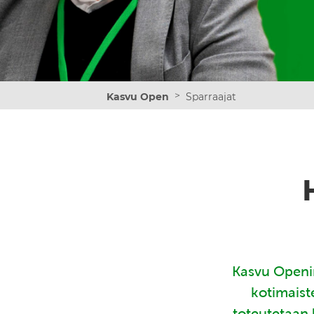
>
Kasvu Open
Sparraajat
Kasvu Openin
kotimaist
toteutetaan 