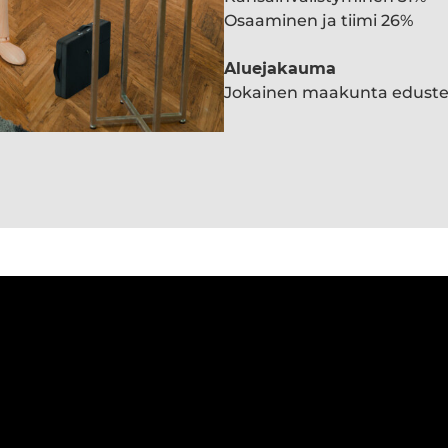
Osaaminen ja tiimi 26%
Aluejakauma
Jokainen maakunta edust