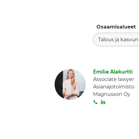
Osaamisalueet
Talous ja kasvun
Emilia Alakurtti
Associate lawyer
Asianajotoimisto
Magnusson Oy
S
L
o
i
i
n
t
k
a
e
d