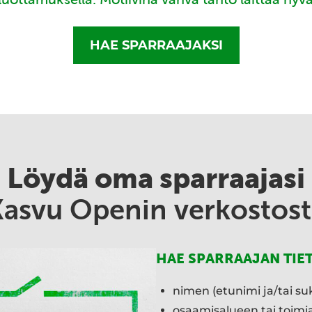
HAE SPARRAAJAKSI
Löydä oma sparraajasi
Kasvu Openin verkostost
HAE SPARRAAJAN TIE
nimen (etunimi ja/tai su
osaamisalueen tai toim