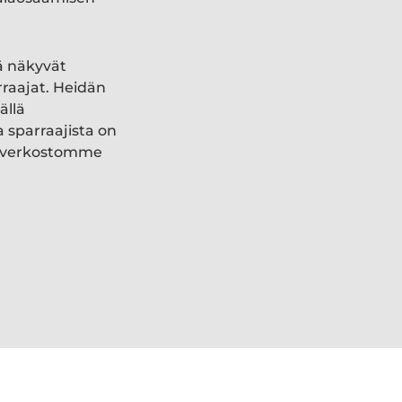
ä näkyvät
rraajat. Heidän
ällä
a sparraajista on
ki verkostomme