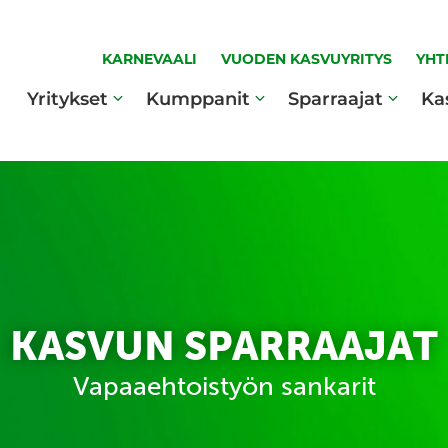
KARNEVAALI
VUODEN KASVUYRITYS
YHT
Yritykset
Kumppanit
Sparraajat
Ka
KASVUN SPARRAAJAT
Vapaaehtoistyön sankarit