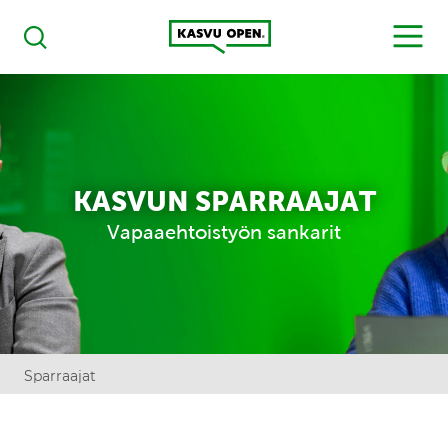
Kasvu Open
MENU
Haku
KASVUN SPARRAAJAT
Vapaaehtoistyön sankarit
Sparraajat