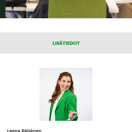
LISÄTIEDOT
Leena Räisänen