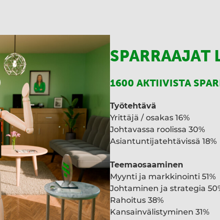
SPARRAAJAT 
1600 AKTIIVISTA SPA
Työtehtävä
Yrittäjä / osakas 16%
Johtavassa roolissa 30%
Asiantuntijatehtävissä 18%
Teemaosaaminen
Myynti ja markkinointi 51%
Johtaminen ja strategia 50
Rahoitus 38%
Kansainvälistyminen 31%