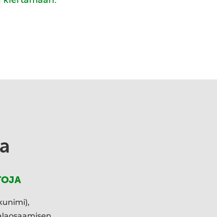
a
TOJA
kunimi),
ialaosaamisen