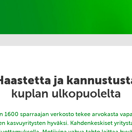
Haastetta ja kannustust
kuplan ulkopuolelta
 1600 sparraajan verkosto tekee arvokasta vap
en kasvuyritysten hyväksi. Kahdenkeskiset yritys
luottamuksella. Motiivina vahva tahto laittaa hyv