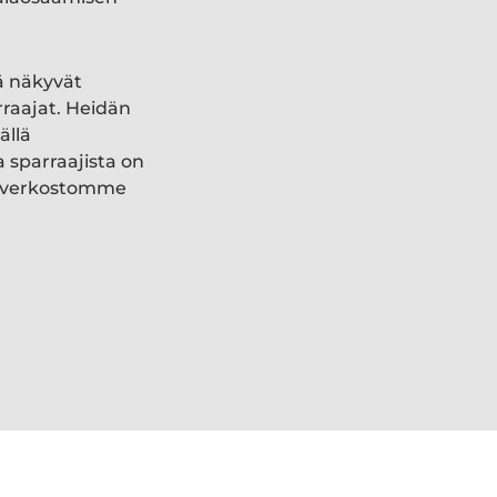
ä näkyvät
rraajat. Heidän
ällä
a sparraajista on
ki verkostomme