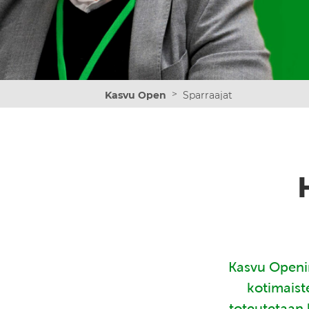
>
Kasvu Open
Sparraajat
Kasvu Openin
kotimaist
toteutetaan 