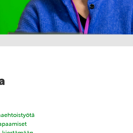
a
aaehtoistyötä
tapaamiset
ä kiertämään.