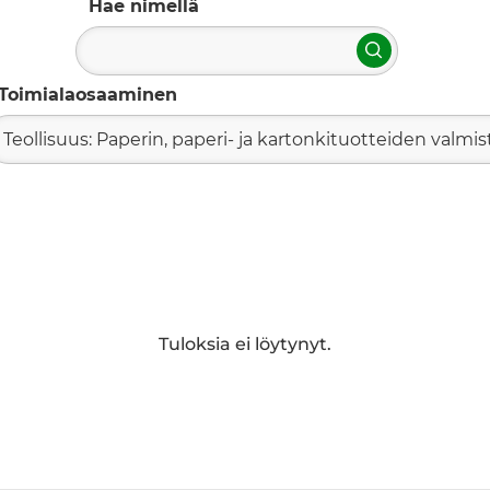
Hae nimellä
Hae
Toimialaosaaminen
Teollisuus: Paperin, paperi- ja kartonkituotteiden valmis
Tuloksia ei löytynyt.