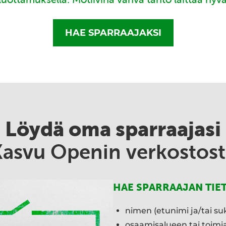
HAE SPARRAAJAKSI
Löydä oma sparraajasi
Kasvu Openin verkostost
HAE SPARRAAJAN TIE
nimen (etunimi ja/tai su
osaamisalueen tai toim