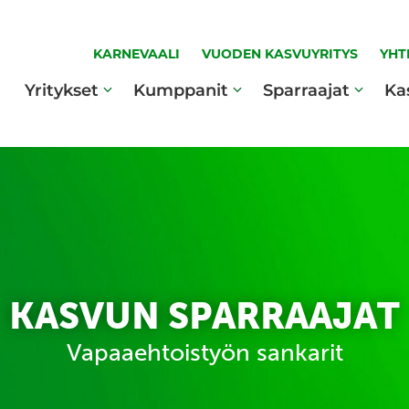
KARNEVAALI
VUODEN KASVUYRITYS
YHT
Yritykset
Kumppanit
Sparraajat
Ka
KASVUN SPARRAAJAT
Vapaaehtoistyön sankarit