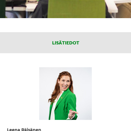
LISÄTIEDOT
Leena Räisänen