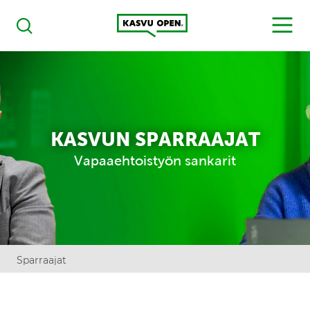
Kasvu Open
MENU
Haku
KASVUN SPARRAAJAT
Vapaaehtoistyön sankarit
Sparraajat