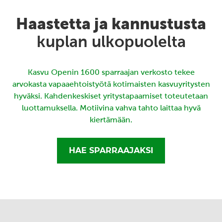
Haastetta ja kannustusta
kuplan ulkopuolelta
Kasvu Openin 1600 sparraajan verkosto tekee
arvokasta vapaaehtoistyötä kotimaisten kasvuyritysten
hyväksi. Kahdenkeskiset yritystapaamiset toteutetaan
luottamuksella. Motiivina vahva tahto laittaa hyvä
kiertämään.
HAE SPARRAAJAKSI