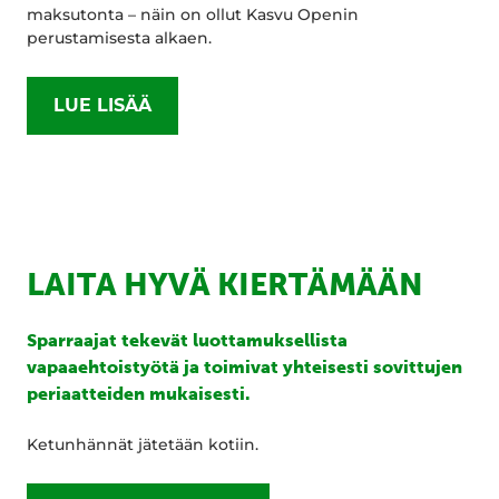
maksutonta – näin on ollut Kasvu Openin
perustamisesta alkaen.
LUE LISÄÄ
LAITA HYVÄ KIERTÄMÄÄN
Sparraajat tekevät luottamuksellista
vapaaehtoistyötä ja toimivat yhteisesti sovittujen
periaatteiden mukaisesti.
Ketunhännät jätetään kotiin.