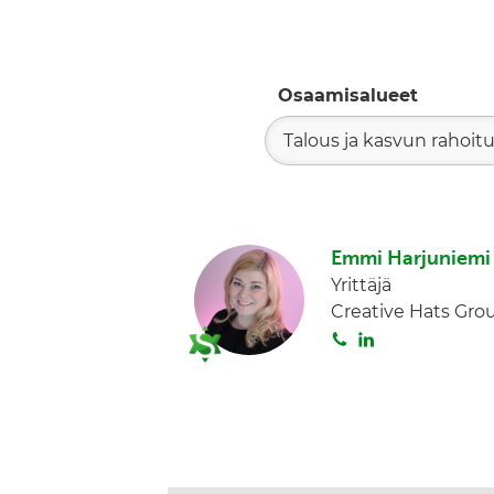
Osaamisalueet
Talous ja kasvun rahoit
Emmi Harjuniemi
Yrittäjä
Creative Hats Gro
S
L
o
i
i
n
t
k
a
e
d