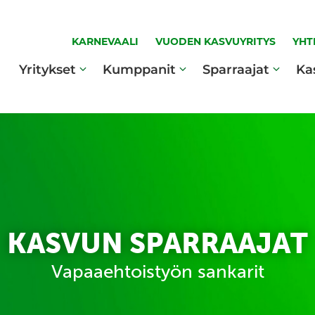
KARNEVAALI
VUODEN KASVUYRITYS
YHT
Yritykset
Kumppanit
Sparraajat
Ka
KASVUN SPARRAAJAT
Vapaaehtoistyön sankarit