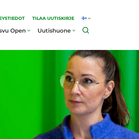
EYSTIEDOT
TILAA UUTISKIRJE
Haku
svu Open
Uutishuone