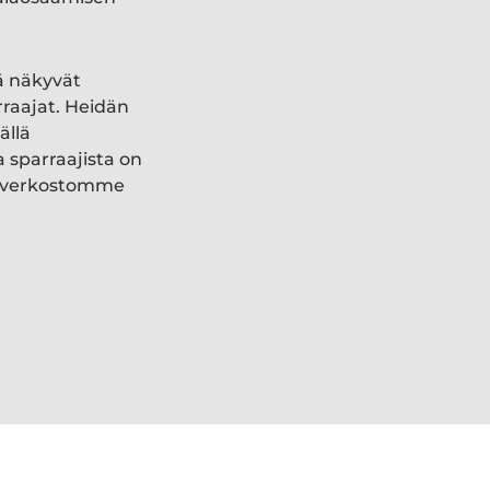
ä näkyvät
rraajat. Heidän
ällä
a sparraajista on
ki verkostomme