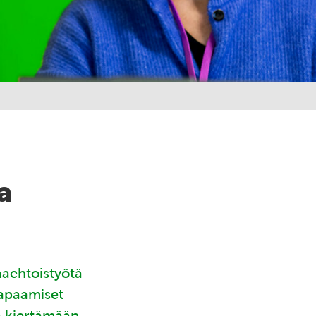
a
aaehtoistyötä
tapaamiset
ä kiertämään.