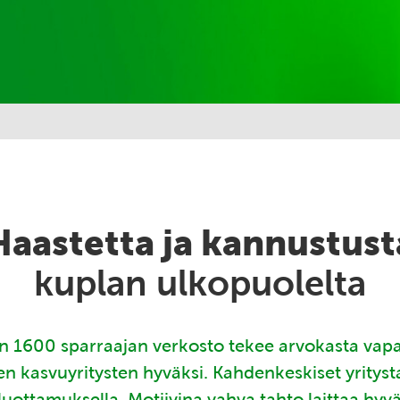
Haastetta ja kannustust
kuplan ulkopuolelta
 1600 sparraajan verkosto tekee arvokasta vap
en kasvuyritysten hyväksi. Kahdenkeskiset yritys
luottamuksella. Motiivina vahva tahto laittaa hyv