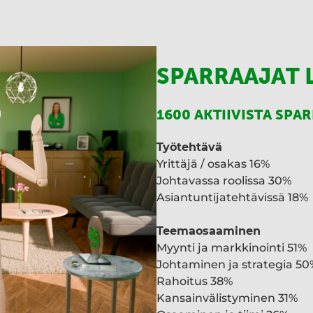
SPARRAAJAT 
1600 AKTIIVISTA SPA
Työtehtävä
Yrittäjä / osakas 16%
Johtavassa roolissa 30%
Asiantuntijatehtävissä 18%
Teemaosaaminen
Myynti ja markkinointi 51%
Johtaminen ja strategia 50
Rahoitus 38%
Kansainvälistyminen 31%