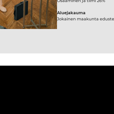
Osaaminen ja tiimi 26%
Aluejakauma
Jokainen maakunta edust