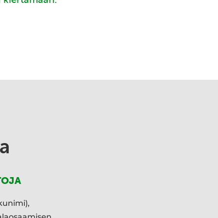
a
TOJA
kunimi),
ialaosaamisen