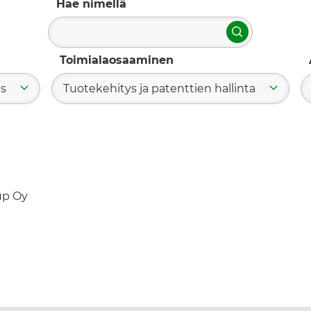
Hae nimellä
Hae
Toimialaosaaminen
us
Tuotekehitys ja patenttien hallinta
up Oy