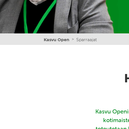
>
Kasvu Open
Sparraajat
Kasvu Openin
kotimaist
toteutetaan 