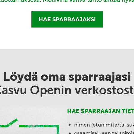
HAE SPARRAAJAKSI
Löydä oma sparraajasi
Kasvu Openin verkostost
HAE SPARRAAJAN TIE
nimen (etunimi ja/tai su
osaamisalueen tai toim