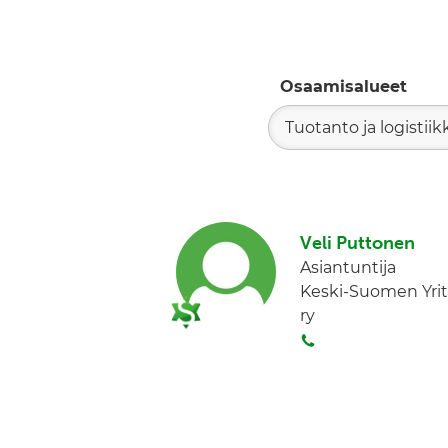
Osaamisalueet
Tuotanto ja logistiik
Veli Puttonen
Asiantuntija
Keski-Suomen Yrit
ry
S
o
i
t
a