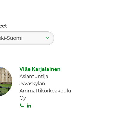
eet
ski-Suomi
Ville Karjalainen
Asiantuntija
Jyväskylän
Ammattikorkeakoulu
Oy
S
L
o
i
i
n
t
k
a
e