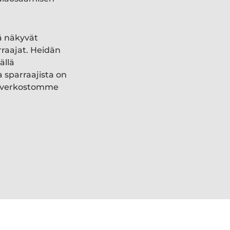
ä näkyvät
rraajat. Heidän
ällä
a sparraajista on
ki verkostomme