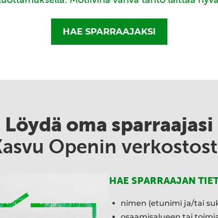
HAE SPARRAAJAKSI
Löydä oma sparraajasi
Kasvu Openin verkostost
HAE SPARRAAJAN TIE
nimen (etunimi ja/tai su
osaamisalueen tai toim