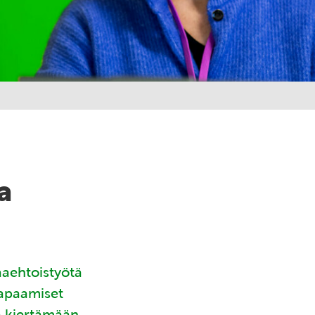
a
aaehtoistyötä
tapaamiset
ä kiertämään.