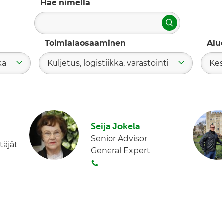
Hae nimellä
Hae
Toimialaosaaminen
Alu
ka
Kuljetus, logistiikka, varastointi
Ke
Seija Jokela
Senior Advisor
täjät
General Expert
S
o
i
t
a