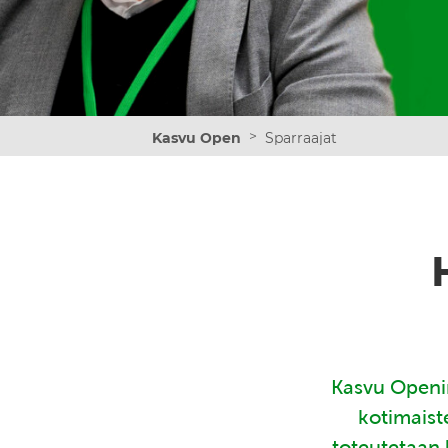
>
Kasvu Open
Sparraajat
Kasvu Openin
kotimaist
toteutetaan 