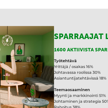
SPARRAAJAT 
1600 AKTIIVISTA SPA
Työtehtävä
Yrittäjä / osakas 16%
Johtavassa roolissa 30%
Asiantuntijatehtävissä 18%
Teemaosaaminen
Myynti ja markkinointi 51%
Johtaminen ja strategia 50
Rahoitus 38%