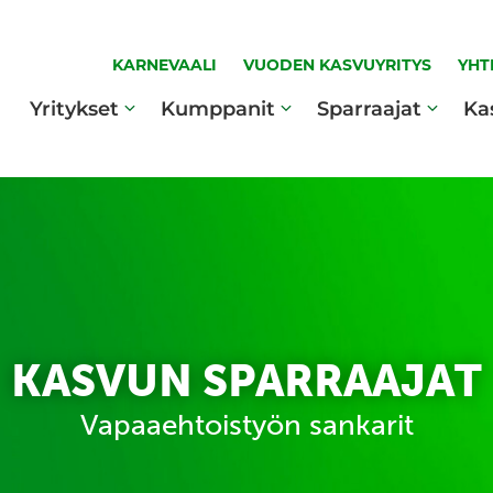
KARNEVAALI
VUODEN KASVUYRITYS
YHT
Yritykset
Kumppanit
Sparraajat
Ka
KASVUN SPARRAAJAT
Vapaaehtoistyön sankarit