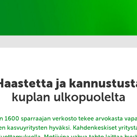
Haastetta ja kannustust
kuplan ulkopuolelta
 1600 sparraajan verkosto tekee arvokasta vap
en kasvuyritysten hyväksi. Kahdenkeskiset yritys
luottamuksella. Motiivina vahva tahto laittaa hyv