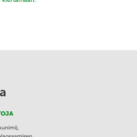
a
TOJA
kunimi),
ialaosaamisen