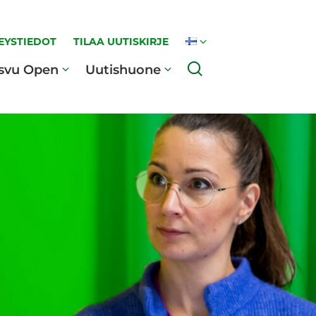
EYSTIEDOT
TILAA UUTISKIRJE
Haku
svu Open
Uutishuone