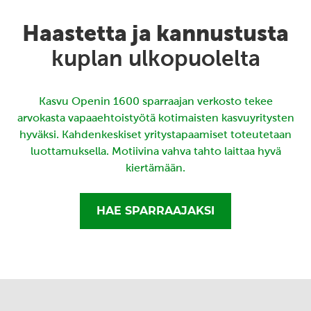
Haastetta ja kannustusta
kuplan ulkopuolelta
Kasvu Openin 1600 sparraajan verkosto tekee
arvokasta vapaaehtoistyötä kotimaisten kasvuyritysten
hyväksi. Kahdenkeskiset yritystapaamiset toteutetaan
luottamuksella. Motiivina vahva tahto laittaa hyvä
kiertämään.
HAE SPARRAAJAKSI