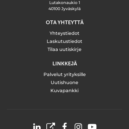
Lutakonaukio 1
40100 Jyväskylä
OTA YHTEYTTÄ
Yhteystiedot
Laskutustiedot
Tilaa uutiskirje
LINKKEJÄ
Palvelut yrityksille
Uutishuone
Kuvapankki
LinkedIn
X
Facebook
Instagram
YouTube