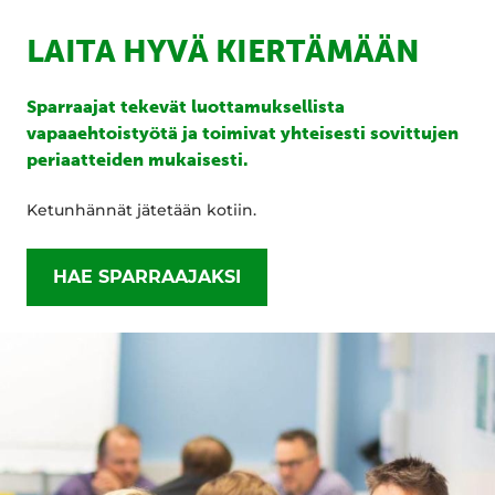
LAITA HYVÄ KIERTÄMÄÄN
Sparraajat tekevät luottamuksellista
vapaaehtoistyötä ja toimivat yhteisesti sovittujen
periaatteiden mukaisesti.
Ketunhännät jätetään kotiin.
HAE SPARRAAJAKSI