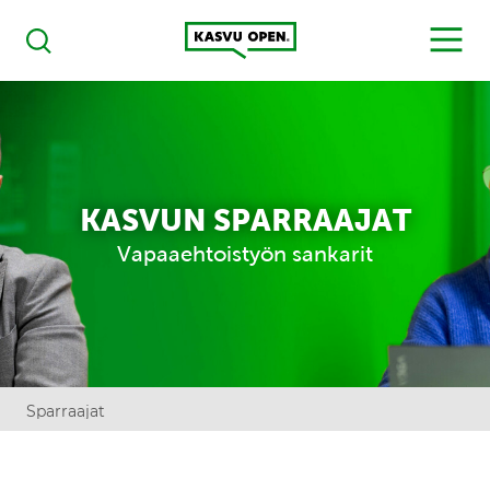
Kasvu Open
MENU
Haku
KASVUN SPARRAAJAT
Vapaaehtoistyön sankarit
Sparraajat