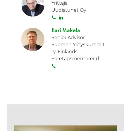
Yrittäjä
Uudistunet Oy
S
L
o
i
Ilari Mäkelä
i
n
Senior Advisor
t
k
Suomen Yrityskummit
a
e
ry, Finlands
d
Företagsmentorer rf
I
S
n
o
i
t
a