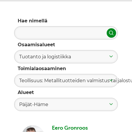
Hae nimellä
Hae
Osaamisalueet
Tuotanto ja logistiikka
Toimialaosaaminen
Teollisuus: Metallituotteiden valmistus tai jalost
Alueet
Päijät-Häme
Eero Gronroos