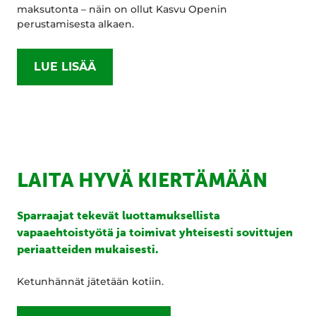
maksutonta – näin on ollut Kasvu Openin
perustamisesta alkaen.
LUE LISÄÄ
LAITA HYVÄ KIERTÄMÄÄN
Sparraajat tekevät luottamuksellista
vapaaehtoistyötä ja toimivat yhteisesti sovittujen
periaatteiden mukaisesti.
Ketunhännät jätetään kotiin.