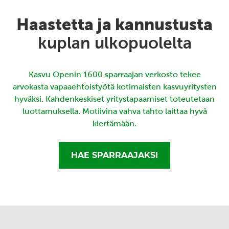
Haastetta ja kannustusta
kuplan ulkopuolelta
Kasvu Openin 1600 sparraajan verkosto tekee
arvokasta vapaaehtoistyötä kotimaisten kasvuyritysten
hyväksi. Kahdenkeskiset yritystapaamiset toteutetaan
luottamuksella. Motiivina vahva tahto laittaa hyvä
kiertämään.
HAE SPARRAAJAKSI