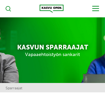
Kasvu Open
MENU
Haku
KASVUN SPARRAAJAT
Vapaaehtoistyön sankarit
Sparraajat