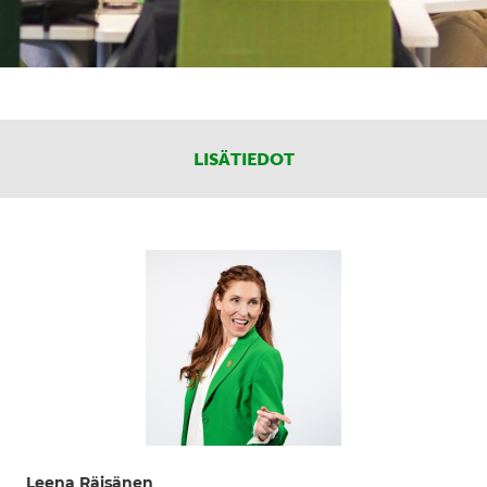
LISÄTIEDOT
Leena Räisänen