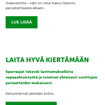
maksutonta – näin on ollut Kasvu Openin
perustamisesta alkaen.
LUE LISÄÄ
LAITA HYVÄ KIERTÄMÄÄN
Sparraajat tekevät luottamuksellista
vapaaehtoistyötä ja toimivat yhteisesti sovittujen
periaatteiden mukaisesti.
Ketunhännät jätetään kotiin.