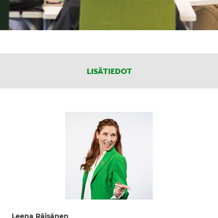
LISÄTIEDOT
Leena Räisänen