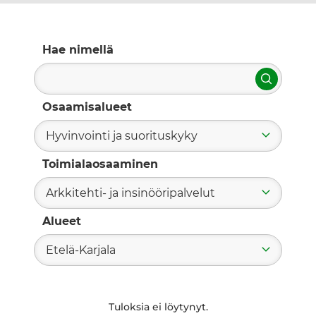
Hae nimellä
Hae
Osaamisalueet
Hyvinvointi ja suorituskyky
Toimialaosaaminen
Arkkitehti- ja insinööripalvelut
Alueet
Etelä-Karjala
Tuloksia ei löytynyt.