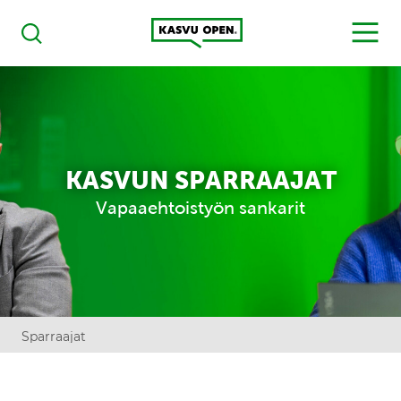
Kasvu Open
MENU
Haku
KASVUN SPARRAAJAT
Vapaaehtoistyön sankarit
Sparraajat