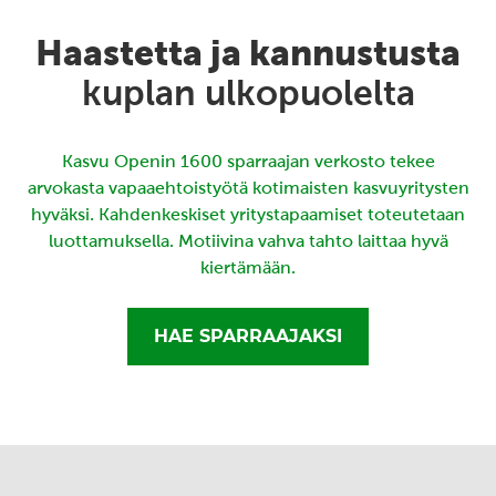
Haastetta ja kannustusta
kuplan ulkopuolelta
Kasvu Openin 1600 sparraajan verkosto tekee
arvokasta vapaaehtoistyötä kotimaisten kasvuyritysten
hyväksi. Kahdenkeskiset yritystapaamiset toteutetaan
luottamuksella. Motiivina vahva tahto laittaa hyvä
kiertämään.
HAE SPARRAAJAKSI