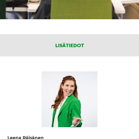
LISÄTIEDOT
Leena Räisänen