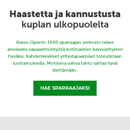
Haastetta ja kannustusta
kuplan ulkopuolelta
Kasvu Openin 1600 sparraajan verkosto tekee
arvokasta vapaaehtoistyötä kotimaisten kasvuyritysten
hyväksi. Kahdenkeskiset yritystapaamiset toteutetaan
luottamuksella. Motiivina vahva tahto laittaa hyvä
kiertämään.
HAE SPARRAAJAKSI