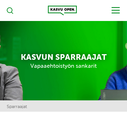
Kasvu Open
MENU
Haku
KASVUN SPARRAAJAT
Vapaaehtoistyön sankarit
Sparraajat