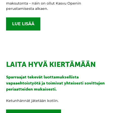
maksutonta – näin on ollut Kasvu Openin
perustamisesta alkaen.
LUE LISÄÄ
LAITA HYVÄ KIERTÄMÄÄN
Sparraajat tekevät luottamuksellista
vapaaehtoistyötä ja toimivat yhteisesti sovittujen
periaatteiden mukaisesti.
Ketunhännät jätetään kotiin.