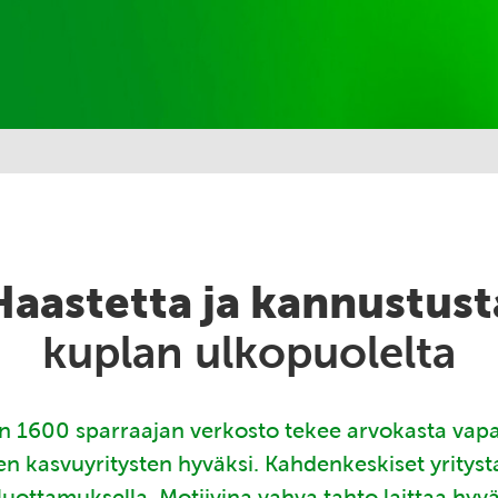
Haastetta ja kannustust
kuplan ulkopuolelta
 1600 sparraajan verkosto tekee arvokasta vap
en kasvuyritysten hyväksi. Kahdenkeskiset yritys
luottamuksella. Motiivina vahva tahto laittaa hyv