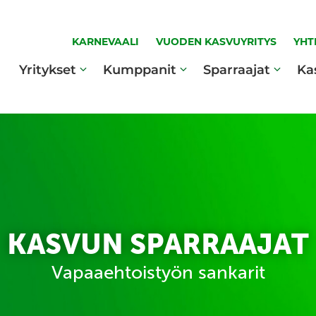
KARNEVAALI
VUODEN KASVUYRITYS
YHT
Yritykset
Kumppanit
Sparraajat
Ka
KASVUN SPARRAAJAT
Vapaaehtoistyön sankarit