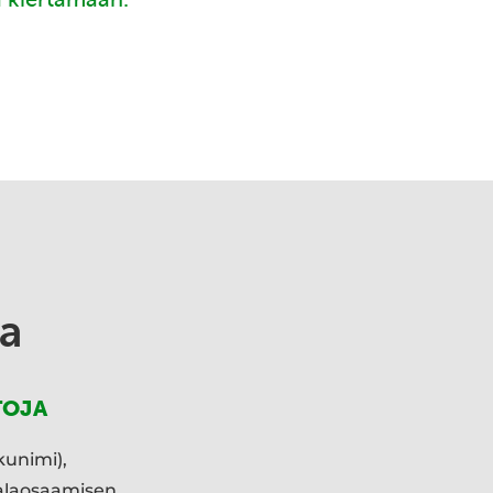
a
TOJA
kunimi),
ialaosaamisen