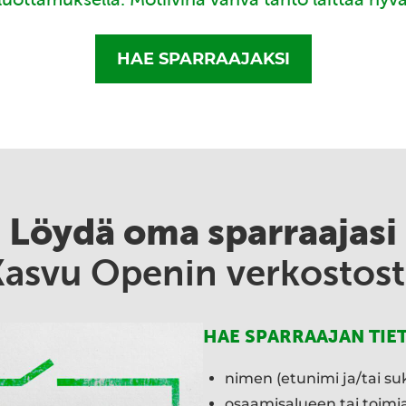
HAE SPARRAAJAKSI
Löydä oma sparraajasi
Kasvu Openin verkostost
HAE SPARRAAJAN TIE
nimen (etunimi ja/tai su
osaamisalueen tai toim