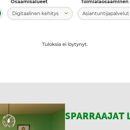
Osaamisalueet
Toimialaosaaminen
Digitaalinen kehitys
Asiantuntijapalvelut
ae
Tuloksia ei löytynyt.
SPARRAAJAT 