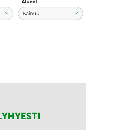
Alueet
Kainuu
LYHYESTI