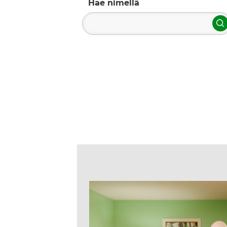
Hae nimellä
H