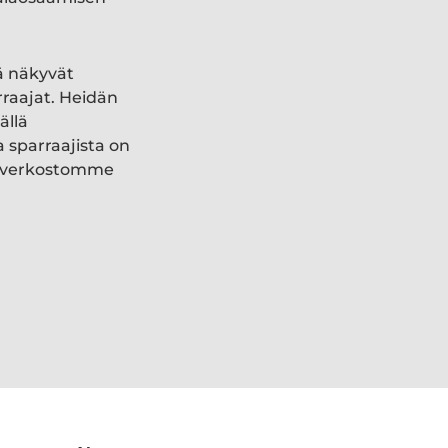
ä näkyvät
rraajat. Heidän
ällä
a sparraajista on
ki verkostomme