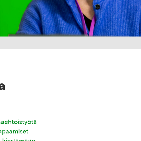
a
aaehtoistyötä
tapaamiset
ä kiertämään.