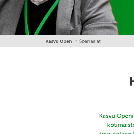
>
Kasvu Open
Sparraajat
Kasvu Openin
kotimaist
toteutetaan 