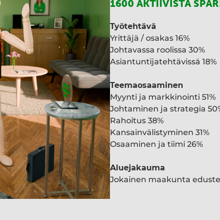
1600 AKTIIVISTA SPA
Työtehtävä
Yrittäjä / osakas 16%
Johtavassa roolissa 30%
Asiantuntijatehtävissä 18%
Teemaosaaminen
Myynti ja markkinointi 51%
Johtaminen ja strategia 50
Rahoitus 38%
Kansainvälistyminen 31%
Osaaminen ja tiimi 26%
Aluejakauma
Jokainen maakunta edust