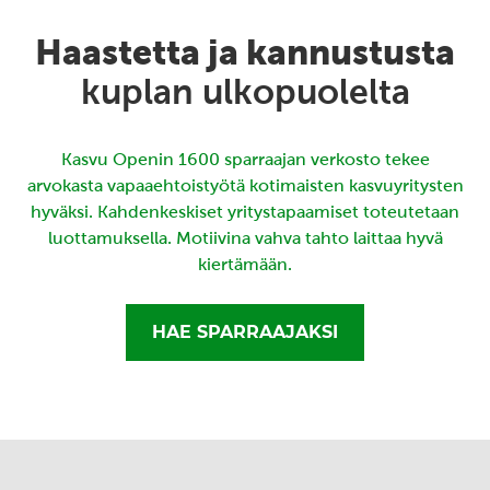
Haastetta ja kannustusta
kuplan ulkopuolelta
Kasvu Openin 1600 sparraajan verkosto tekee
arvokasta vapaaehtoistyötä kotimaisten kasvuyritysten
hyväksi. Kahdenkeskiset yritystapaamiset toteutetaan
luottamuksella. Motiivina vahva tahto laittaa hyvä
kiertämään.
HAE SPARRAAJAKSI