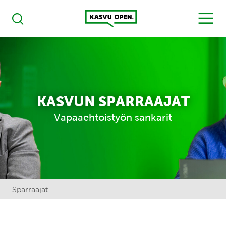
Kasvu Open
MENU
Haku
KASVUN SPARRAAJAT
Vapaaehtoistyön sankarit
Sparraajat