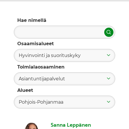
Hae nimellä
Hae
Osaamisalueet
Hyvinvointi ja suorituskyky
Toimialaosaaminen
Asiantuntijapalvelut
Alueet
Pohjois-Pohjanmaa
Sanna Leppänen