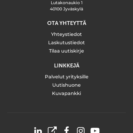
Lutakonaukio 1
40100 Jyväskylä
OTA YHTEYTTÄ
Yhteystiedot
Laskutustiedot
Tilaa uutiskirje
LINKKEJÄ
Palvelut yrityksille
Uutishuone
Kuvapankki
LinkedIn
X
Facebook
Instagram
YouTube