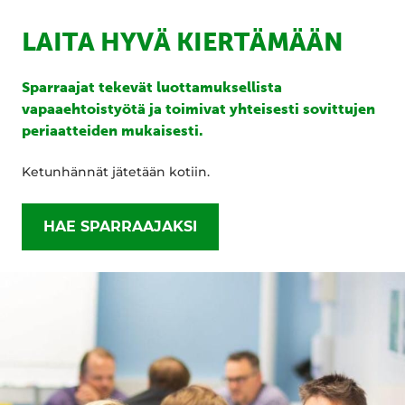
LAITA HYVÄ KIERTÄMÄÄN
Sparraajat tekevät luottamuksellista
vapaaehtoistyötä ja toimivat yhteisesti sovittujen
periaatteiden mukaisesti.
Ketunhännät jätetään kotiin.
HAE SPARRAAJAKSI