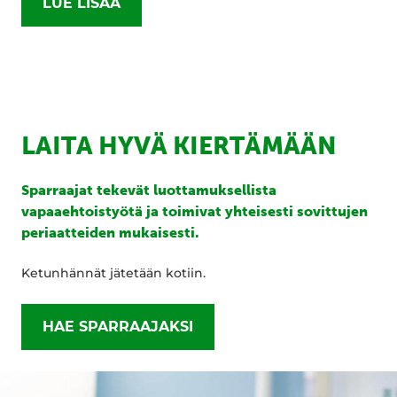
LUE LISÄÄ
LAITA HYVÄ KIERTÄMÄÄN
Sparraajat tekevät luottamuksellista
vapaaehtoistyötä ja toimivat yhteisesti sovittujen
periaatteiden mukaisesti.
Ketunhännät jätetään kotiin.
HAE SPARRAAJAKSI