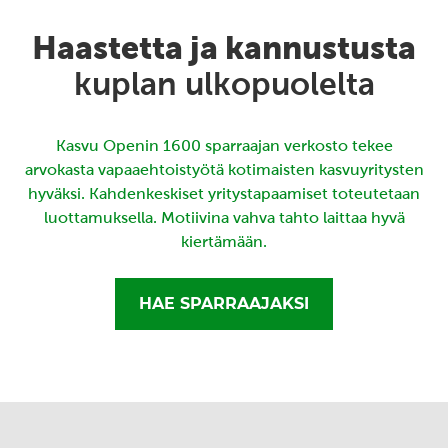
Haastetta ja kannustusta
kuplan ulkopuolelta
Kasvu Openin 1600 sparraajan verkosto tekee
arvokasta vapaaehtoistyötä kotimaisten kasvuyritysten
hyväksi. Kahdenkeskiset yritystapaamiset toteutetaan
luottamuksella. Motiivina vahva tahto laittaa hyvä
kiertämään.
HAE SPARRAAJAKSI