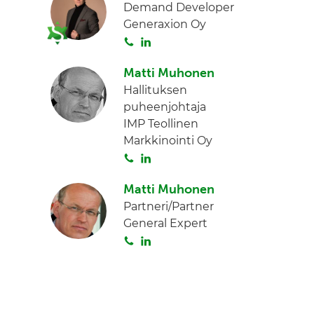
Demand Developer
Generaxion Oy
S
L
o
i
Matti Muhonen
i
n
Hallituksen
t
k
puheenjohtaja
a
e
IMP Teollinen
d
Markkinointi Oy
I
S
L
n
o
i
Matti Muhonen
i
n
Partneri/Partner
t
k
General Expert
a
e
S
L
d
o
i
I
i
n
n
t
k
a
e