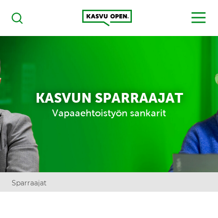
Kasvu Open
MENU
Haku
KASVUN SPARRAAJAT
Vapaaehtoistyön sankarit
Sparraajat