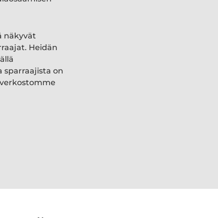
ä näkyvät
rraajat. Heidän
ällä
a sparraajista on
ki verkostomme