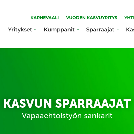
KARNEVAALI
VUODEN KASVUYRITYS
YHT
Yritykset
Kumppanit
Sparraajat
Ka
KASVUN SPARRAAJAT
Vapaaehtoistyön sankarit