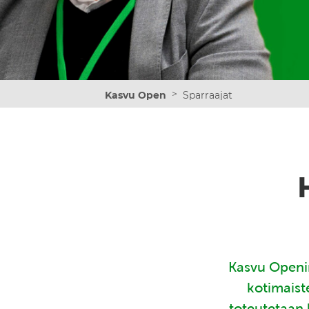
>
Kasvu Open
Sparraajat
Kasvu Openin
kotimaist
toteutetaan 