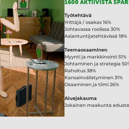
1600 AKTIIVISTA SPA
Työtehtävä
Yrittäjä / osakas 16%
Johtavassa roolissa 30%
Asiantuntijatehtävissä 18%
Teemaosaaminen
Myynti ja markkinointi 51%
Johtaminen ja strategia 50
Rahoitus 38%
Kansainvälistyminen 31%
Osaaminen ja tiimi 26%
Aluejakauma
Jokainen maakunta edust