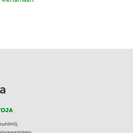
a
TOJA
kunimi),
ialaosaamisen