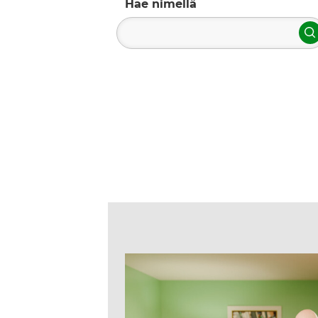
Hae nimellä
H