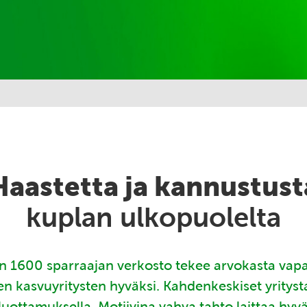
Haastetta ja kannustust
kuplan ulkopuolelta
 1600 sparraajan verkosto tekee arvokasta vap
en kasvuyritysten hyväksi. Kahdenkeskiset yritys
luottamuksella. Motiivina vahva tahto laittaa hyv