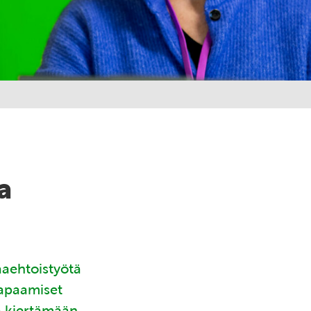
a
aaehtoistyötä
tapaamiset
ä kiertämään.