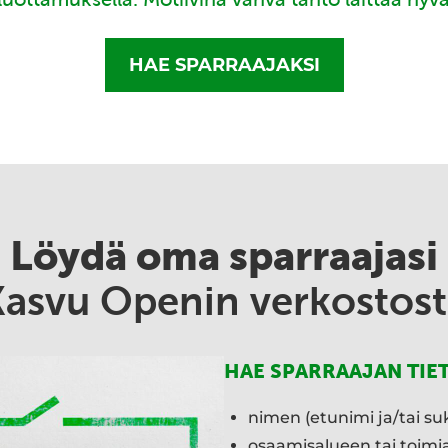
HAE SPARRAAJAKSI
Löydä oma sparraajasi
Kasvu Openin verkostost
HAE SPARRAAJAN TIE
nimen (etunimi ja/tai su
osaamisalueen tai toim