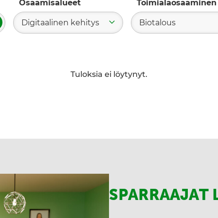
Osaamisalueet
Toimialaosaaminen
Digitaalinen kehitys
Biotalous
ae
Tuloksia ei löytynyt.
SPARRAAJAT 