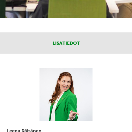
LISÄTIEDOT
Leena Räisänen