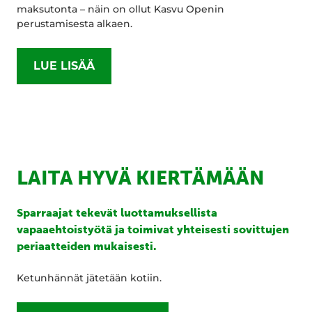
maksutonta – näin on ollut Kasvu Openin
perustamisesta alkaen.
LUE LISÄÄ
LAITA HYVÄ KIERTÄMÄÄN
Sparraajat tekevät luottamuksellista
vapaaehtoistyötä ja toimivat yhteisesti sovittujen
periaatteiden mukaisesti.
Ketunhännät jätetään kotiin.