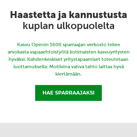
Haastetta ja kannustusta
kuplan ulkopuolelta
Kasvu Openin 1600 sparraajan verkosto tekee
arvokasta vapaaehtoistyötä kotimaisten kasvuyritysten
hyväksi. Kahdenkeskiset yritystapaamiset toteutetaan
luottamuksella. Motiivina vahva tahto laittaa hyvä
kiertämään.
HAE SPARRAAJAKSI