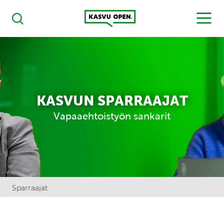
Kasvu Open
MENU
Haku
KASVUN SPARRAAJAT
Vapaaehtoistyön sankarit
Sparraajat