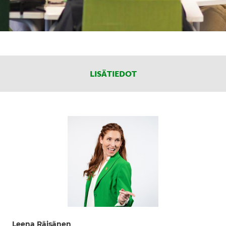
LISÄTIEDOT
Leena Räisänen