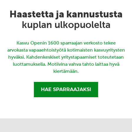
Haastetta ja kannustusta
kuplan ulkopuolelta
Kasvu Openin 1600 sparraajan verkosto tekee
arvokasta vapaaehtoistyötä kotimaisten kasvuyritysten
hyväksi. Kahdenkeskiset yritystapaamiset toteutetaan
luottamuksella. Motiivina vahva tahto laittaa hyvä
kiertämään.
HAE SPARRAAJAKSI