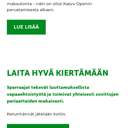
maksutonta – näin on ollut Kasvu Openin
perustamisesta alkaen.
LUE LISÄÄ
LAITA HYVÄ KIERTÄMÄÄN
Sparraajat tekevät luottamuksellista
vapaaehtoistyötä ja toimivat yhteisesti sovittujen
periaatteiden mukaisesti.
Ketunhännät jätetään kotiin.