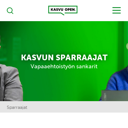
Kasvu Open
MENU
Haku
KASVUN SPARRAAJAT
Vapaaehtoistyön sankarit
Sparraajat