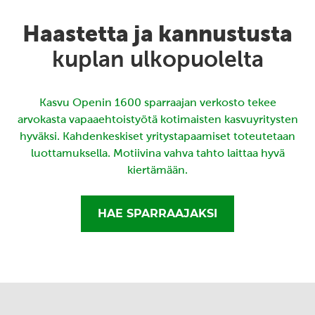
Haastetta ja kannustusta
kuplan ulkopuolelta
Kasvu Openin 1600 sparraajan verkosto tekee
arvokasta vapaaehtoistyötä kotimaisten kasvuyritysten
hyväksi. Kahdenkeskiset yritystapaamiset toteutetaan
luottamuksella. Motiivina vahva tahto laittaa hyvä
kiertämään.
HAE SPARRAAJAKSI