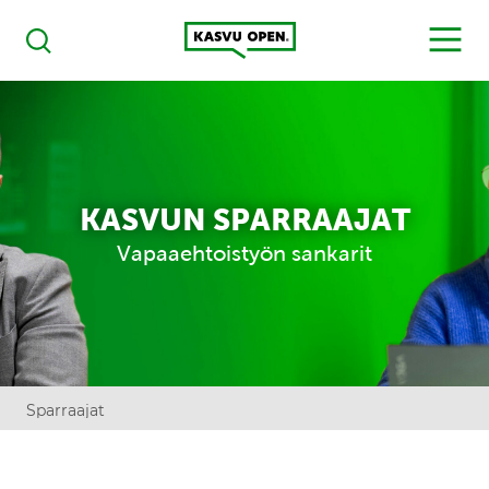
Kasvu Open
MENU
Haku
KASVUN SPARRAAJAT
Vapaaehtoistyön sankarit
Sparraajat