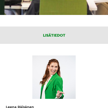
LISÄTIEDOT
Leena Räisänen