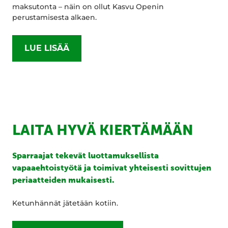
maksutonta – näin on ollut Kasvu Openin
perustamisesta alkaen.
LUE LISÄÄ
LAITA HYVÄ KIERTÄMÄÄN
Sparraajat tekevät luottamuksellista
vapaaehtoistyötä ja toimivat yhteisesti sovittujen
periaatteiden mukaisesti.
Ketunhännät jätetään kotiin.