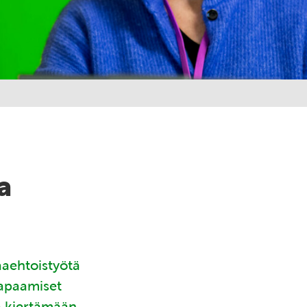
a
aaehtoistyötä
tapaamiset
ä kiertämään.