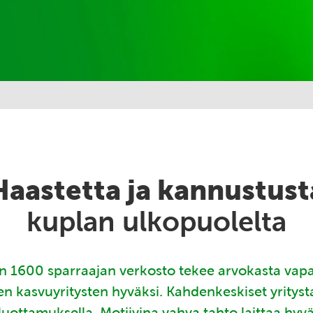
Haastetta ja kannustust
kuplan ulkopuolelta
 1600 sparraajan verkosto tekee arvokasta vap
en kasvuyritysten hyväksi. Kahdenkeskiset yritys
luottamuksella. Motiivina vahva tahto laittaa hyv