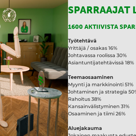
SPARRAAJAT 
1600 AKTIIVISTA SPA
Työtehtävä
Yrittäjä / osakas 16%
Johtavassa roolissa 30%
Asiantuntijatehtävissä 18%
Teemaosaaminen
Myynti ja markkinointi 51%
Johtaminen ja strategia 50
Rahoitus 38%
Kansainvälistyminen 31%
Osaaminen ja tiimi 26%
Aluejakauma
Jokainen maakunta edust