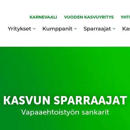
KARNEVAALI
VUODEN KASVUYRITYS
YHT
Yritykset
Kumppanit
Sparraajat
Ka
KASVUN SPARRAAJAT
Vapaaehtoistyön sankarit