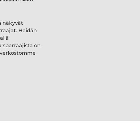
ä näkyvät
rraajat. Heidän
ällä
a sparraajista on
ki verkostomme