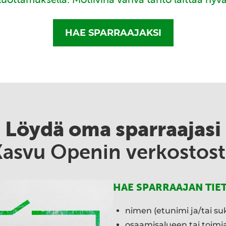
HAE SPARRAAJAKSI
Löydä oma sparraajasi
Kasvu Openin verkostost
HAE SPARRAAJAN TIE
nimen (etunimi ja/tai su
osaamisalueen tai toim