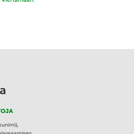
a
TOJA
kunimi),
ialaosaamisen