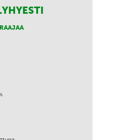
LYHYESTI
RRAAJAA
%
ettuna