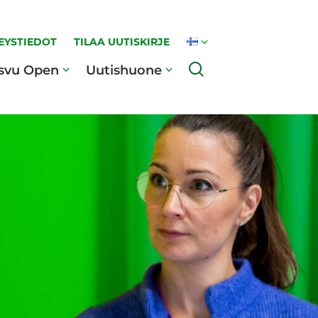
EYSTIEDOT
TILAA UUTISKIRJE
Haku
svu Open
Uutishuone