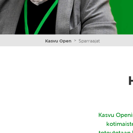
>
Kasvu Open
Sparraajat
Kasvu Openin
kotimaist
toteutetaan 