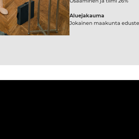
Osaaminen ja tiimi 26%
Aluejakauma
Jokainen maakunta edust