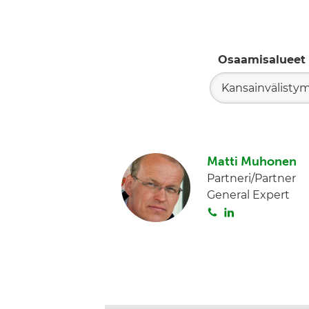
Osaamisalueet
Kansainvälisty
Matti Muhonen
Partneri/Partner
General Expert
S
L
o
i
i
n
t
k
a
e
d