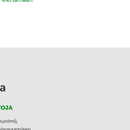
a
TOJA
kunimi),
ialaosaamisen