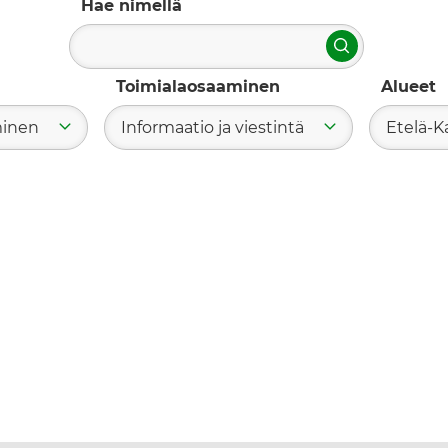
Hae nimellä
Hae
Toimialaosaaminen
Alueet
minen
Informaatio ja viestintä
Etelä-Ka