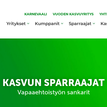
KARNEVAALI
VUODEN KASVUYRITYS
YHT
Yritykset
Kumppanit
Sparraajat
Ka
KASVUN SPARRAAJAT
Vapaaehtoistyön sankarit