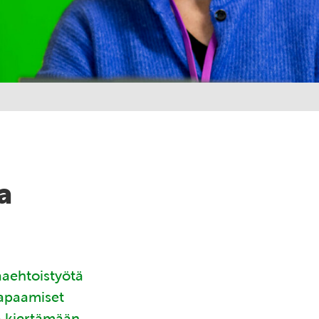
a
aaehtoistyötä
tapaamiset
ä kiertämään.