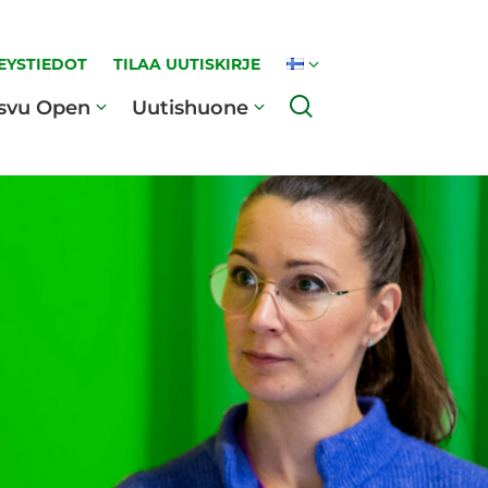
EYSTIEDOT
TILAA UUTISKIRJE
Haku
svu Open
Uutishuone