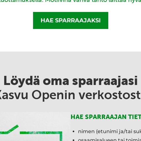
HAE SPARRAAJAKSI
Löydä oma sparraajasi
Kasvu Openin verkostost
HAE SPARRAAJAN TIE
nimen (etunimi ja/tai su
osaamisalueen tai toim