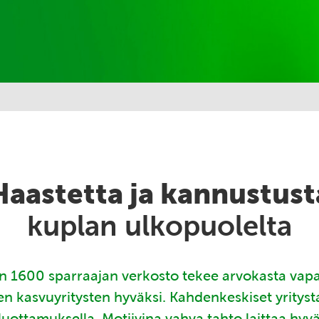
Haastetta ja kannustust
kuplan ulkopuolelta
 1600 sparraajan verkosto tekee arvokasta vap
en kasvuyritysten hyväksi. Kahdenkeskiset yritys
luottamuksella. Motiivina vahva tahto laittaa hyv