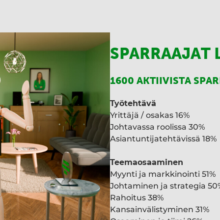
SPARRAAJAT 
1600 AKTIIVISTA SPA
Työtehtävä
Yrittäjä / osakas 16%
Johtavassa roolissa 30%
Asiantuntijatehtävissä 18%
Teemaosaaminen
Myynti ja markkinointi 51%
Johtaminen ja strategia 50
Rahoitus 38%
Kansainvälistyminen 31%