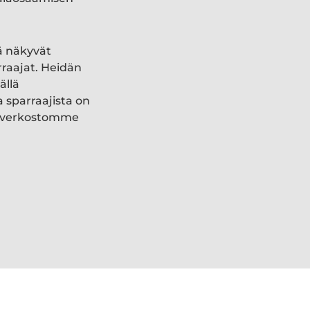
ä näkyvät
rraajat. Heidän
ällä
a sparraajista on
ki verkostomme