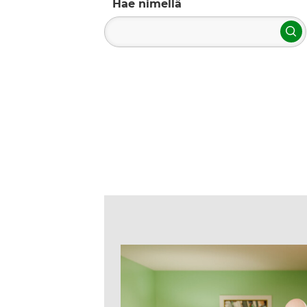
Hae nimellä
Ha