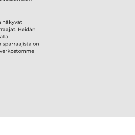
ä näkyvät
rraajat. Heidän
ällä
a sparraajista on
ki verkostomme