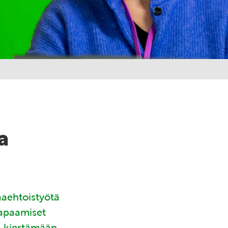
a
aaehtoistyötä
tapaamiset
ä kiertämään.