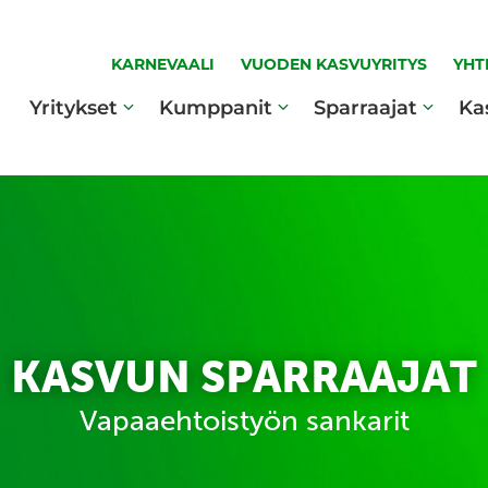
KARNEVAALI
VUODEN KASVUYRITYS
YHT
Yritykset
Kumppanit
Sparraajat
Ka
KASVUN SPARRAAJAT
Vapaaehtoistyön sankarit