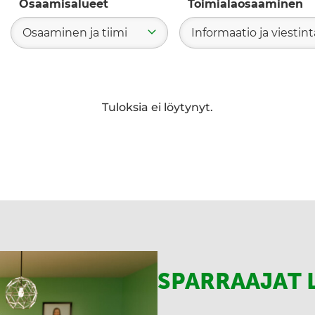
Osaamisalueet
Toimialaosaaminen
Osaaminen ja tiimi
Informaatio ja viestint
e
Tuloksia ei löytynyt.
SPARRAAJAT 