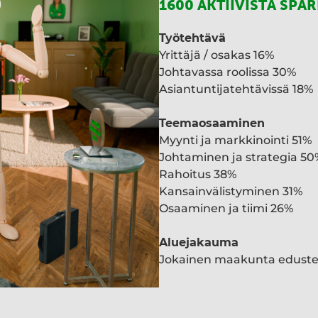
1600 AKTIIVISTA SPA
Työtehtävä
Yrittäjä / osakas 16%
Johtavassa roolissa 30%
Asiantuntijatehtävissä 18%
Teemaosaaminen
Myynti ja markkinointi 51%
Johtaminen ja strategia 50
Rahoitus 38%
Kansainvälistyminen 31%
Osaaminen ja tiimi 26%
Aluejakauma
Jokainen maakunta edust