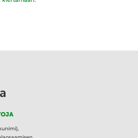
a
TOJA
kunimi),
ialaosaamisen