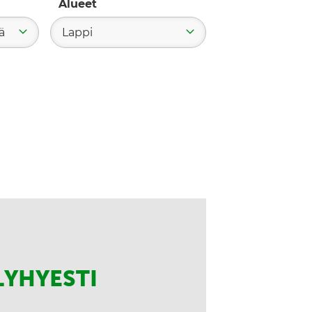
Alueet
ä
Lappi
LYHYESTI