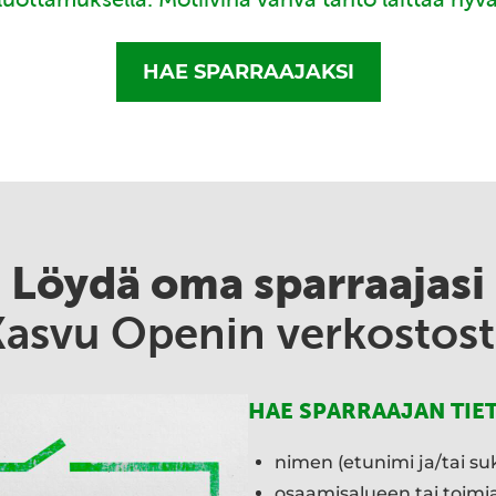
HAE SPARRAAJAKSI
Löydä oma sparraajasi
Kasvu Openin verkostost
HAE SPARRAAJAN TIE
nimen (etunimi ja/tai su
osaamisalueen tai toim