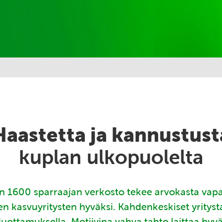
Haastetta ja kannustust
kuplan ulkopuolelta
 1600 sparraajan verkosto tekee arvokasta vap
en kasvuyritysten hyväksi. Kahdenkeskiset yritys
luottamuksella. Motiivina vahva tahto laittaa hyv