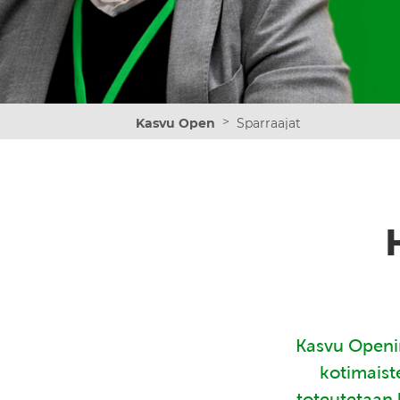
>
Kasvu Open
Sparraajat
Kasvu Openin
kotimaist
toteutetaan 