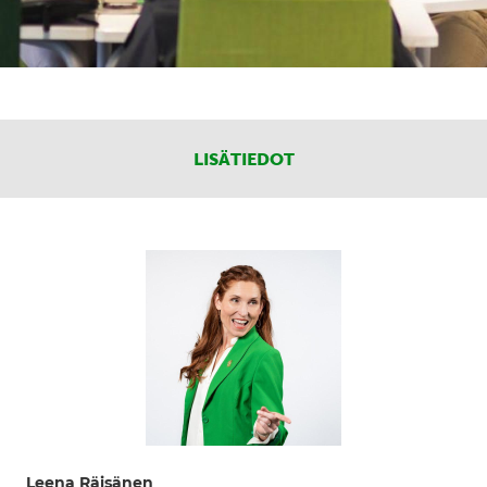
LISÄTIEDOT
Leena Räisänen