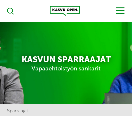
Kasvu Open
MENU
Haku
KASVUN SPARRAAJAT
Vapaaehtoistyön sankarit
Sparraajat