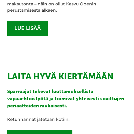
maksutonta – näin on ollut Kasvu Openin
perustamisesta alkaen.
LUE LISÄÄ
LAITA HYVÄ KIERTÄMÄÄN
Sparraajat tekevät luottamuksellista
vapaaehtoistyötä ja toimivat yhteisesti sovittujen
periaatteiden mukaisesti.
Ketunhännät jätetään kotiin.