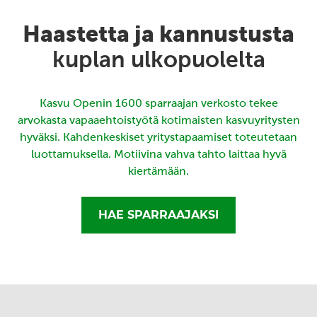
Haastetta ja kannustusta
kuplan ulkopuolelta
Kasvu Openin 1600 sparraajan verkosto tekee
arvokasta vapaaehtoistyötä kotimaisten kasvuyritysten
hyväksi. Kahdenkeskiset yritystapaamiset toteutetaan
luottamuksella. Motiivina vahva tahto laittaa hyvä
kiertämään.
HAE SPARRAAJAKSI