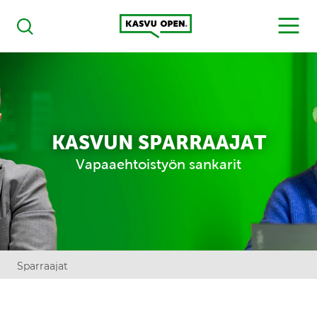
Kasvu Open
MENU
Haku
KASVUN SPARRAAJAT
Vapaaehtoistyön sankarit
Sparraajat