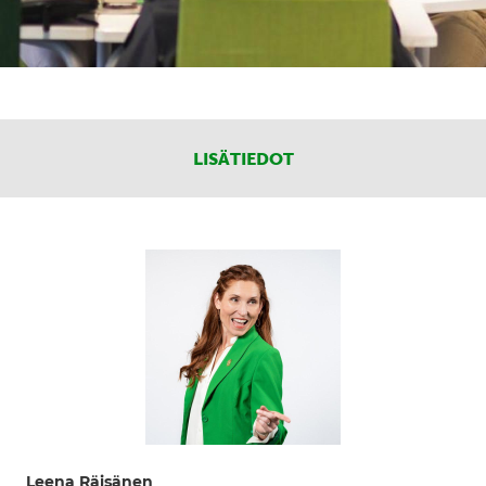
LISÄTIEDOT
Leena Räisänen