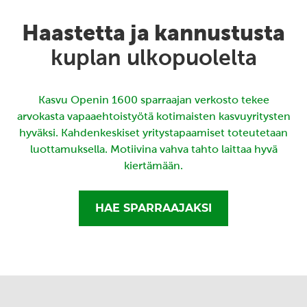
Haastetta ja kannustusta
kuplan ulkopuolelta
Kasvu Openin 1600 sparraajan verkosto tekee
arvokasta vapaaehtoistyötä kotimaisten kasvuyritysten
hyväksi. Kahdenkeskiset yritystapaamiset toteutetaan
luottamuksella. Motiivina vahva tahto laittaa hyvä
kiertämään.
HAE SPARRAAJAKSI