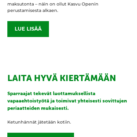
maksutonta – näin on ollut Kasvu Openin
perustamisesta alkaen.
LUE LISÄÄ
LAITA HYVÄ KIERTÄMÄÄN
Sparraajat tekevät luottamuksellista
vapaaehtoistyötä ja toimivat yhteisesti sovittujen
periaatteiden mukaisesti.
Ketunhännät jätetään kotiin.