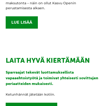
maksutonta – näin on ollut Kasvu Openin
perustamisesta alkaen.
LUE LISÄÄ
LAITA HYVÄ KIERTÄMÄÄN
Sparraajat tekevät luottamuksellista
vapaaehtoistyötä ja toimivat yhteisesti sovittujen
periaatteiden mukaisesti.
Ketunhännät jätetään kotiin.