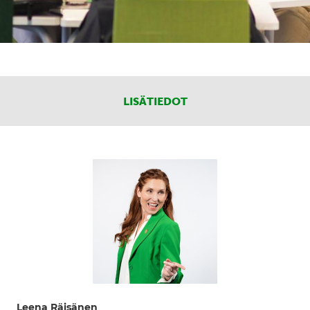
LISÄTIEDOT
Leena Räisänen