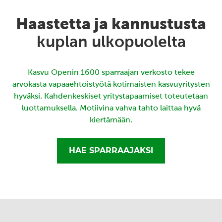
Haastetta ja kannustusta
kuplan ulkopuolelta
Kasvu Openin 1600 sparraajan verkosto tekee
arvokasta vapaaehtoistyötä kotimaisten kasvuyritysten
hyväksi. Kahdenkeskiset yritystapaamiset toteutetaan
luottamuksella. Motiivina vahva tahto laittaa hyvä
kiertämään.
HAE SPARRAAJAKSI