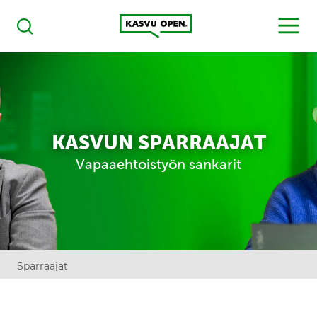
Kasvu Open
MENU
Haku
KASVUN SPARRAAJAT
Vapaaehtoistyön sankarit
Sparraajat