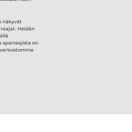
ä näkyvät
rraajat. Heidän
ällä
a sparraajista on
ki verkostomme