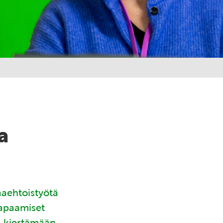
a
aaehtoistyötä
tapaamiset
ä kiertämään.