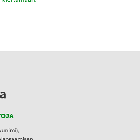
a
TOJA
kunimi),
ialaosaamisen