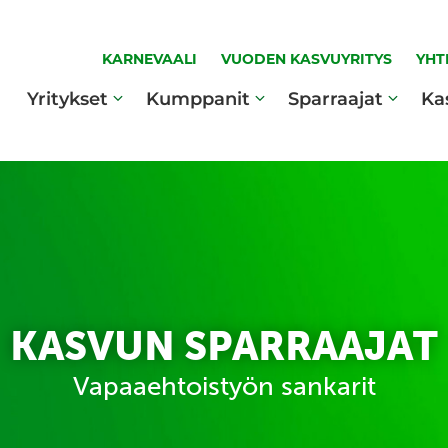
KARNEVAALI
VUODEN KASVUYRITYS
YHT
Yritykset
Kumppanit
Sparraajat
Ka
KASVUN SPARRAAJAT
Vapaaehtoistyön sankarit