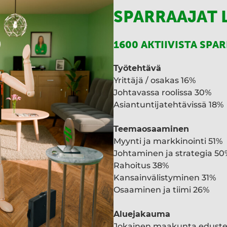
SPARRAAJAT 
1600 AKTIIVISTA SPA
Työtehtävä
Yrittäjä / osakas 16%
Johtavassa roolissa 30%
Asiantuntijatehtävissä 18%
Teemaosaaminen
Myynti ja markkinointi 51%
Johtaminen ja strategia 50
Rahoitus 38%
Kansainvälistyminen 31%
Osaaminen ja tiimi 26%
Aluejakauma
Jokainen maakunta edust