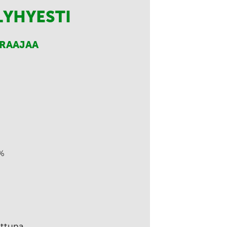
LYHYESTI
RRAAJAA
%
ettuna