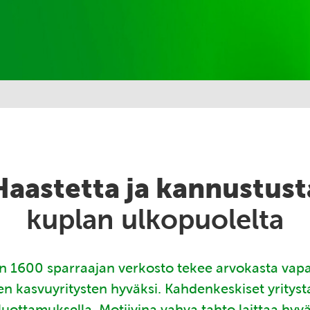
Haastetta ja kannustust
kuplan ulkopuolelta
 1600 sparraajan verkosto tekee arvokasta vap
en kasvuyritysten hyväksi. Kahdenkeskiset yritys
luottamuksella. Motiivina vahva tahto laittaa hyv