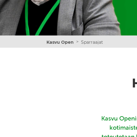
>
Kasvu Open
Sparraajat
Kasvu Openin
kotimaist
toteutetaan 