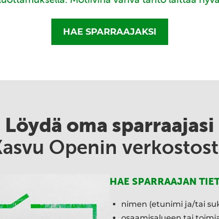
HAE SPARRAAJAKSI
Löydä oma sparraajasi
Kasvu Openin verkostost
HAE SPARRAAJAN TIE
nimen (etunimi ja/tai su
osaamisalueen tai toim