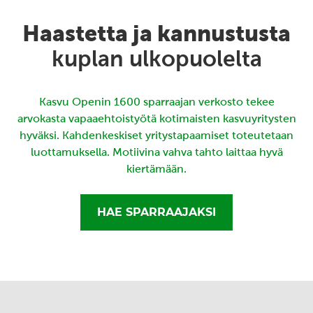
Haastetta ja kannustusta
kuplan ulkopuolelta
Kasvu Openin 1600 sparraajan verkosto tekee
arvokasta vapaaehtoistyötä kotimaisten kasvuyritysten
hyväksi. Kahdenkeskiset yritystapaamiset toteutetaan
luottamuksella. Motiivina vahva tahto laittaa hyvä
kiertämään.
HAE SPARRAAJAKSI