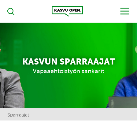
Kasvu Open
MENU
Haku
KASVUN SPARRAAJAT
Vapaaehtoistyön sankarit
Sparraajat