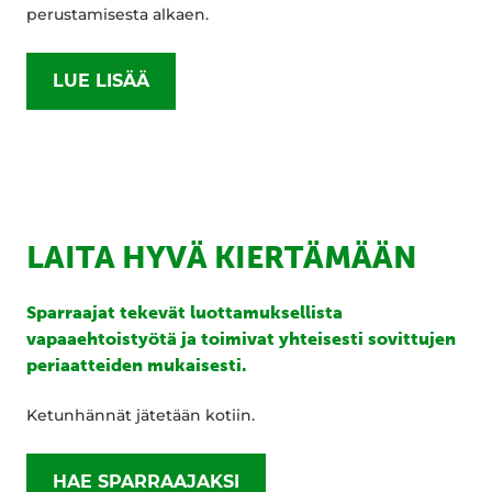
perustamisesta alkaen.
LUE LISÄÄ
LAITA HYVÄ KIERTÄMÄÄN
Sparraajat tekevät luottamuksellista
vapaaehtoistyötä ja toimivat yhteisesti sovittujen
periaatteiden mukaisesti.
Ketunhännät jätetään kotiin.
HAE SPARRAAJAKSI