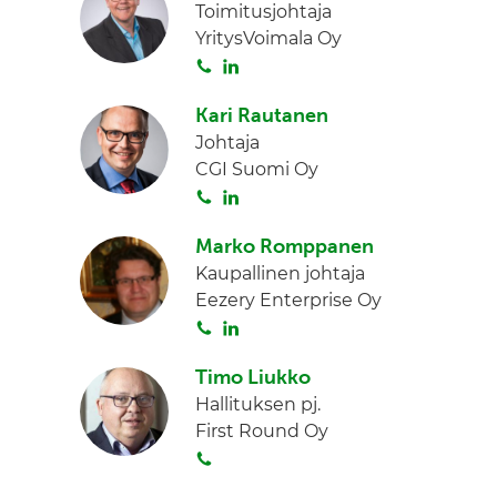
Toimitusjohtaja
YritysVoimala Oy
S
L
o
i
Kari Rautanen
i
n
Johtaja
t
k
CGI Suomi Oy
a
e
S
L
d
o
i
I
Marko Romppanen
i
n
n
Kaupallinen johtaja
t
k
Eezery Enterprise Oy
a
e
S
L
d
o
i
I
Timo Liukko
i
n
n
Hallituksen pj.
t
k
First Round Oy
a
e
S
d
o
I