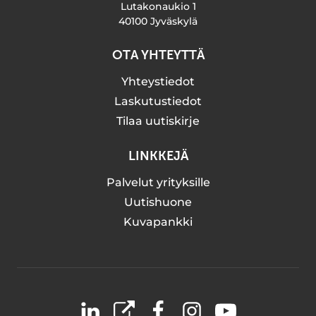
Lutakonaukio 1
40100 Jyväskylä
OTA YHTEYTTÄ
Yhteystiedot
Laskutustiedot
Tilaa uutiskirje
LINKKEJÄ
Palvelut yrityksille
Uutishuone
Kuvapankki
LinkedIn
X
Facebook
Instagram
YouTube