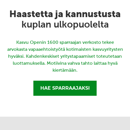
Haastetta ja kannustusta
kuplan ulkopuolelta
Kasvu Openin 1600 sparraajan verkosto tekee
arvokasta vapaaehtoistyötä kotimaisten kasvuyritysten
hyväksi. Kahdenkeskiset yritystapaamiset toteutetaan
luottamuksella. Motiivina vahva tahto laittaa hyvä
kiertämään.
HAE SPARRAAJAKSI