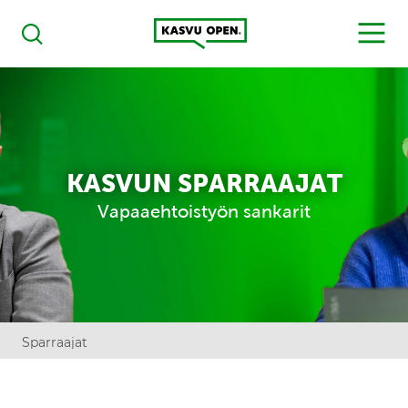
Kasvu Open
MENU
Haku
KASVUN SPARRAAJAT
Vapaaehtoistyön sankarit
Sparraajat