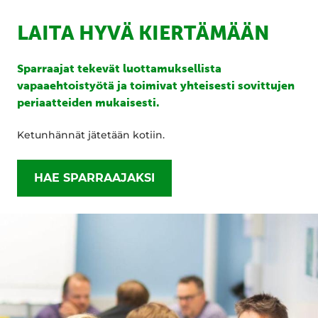
LAITA HYVÄ KIERTÄMÄÄN
Sparraajat tekevät luottamuksellista
vapaaehtoistyötä ja toimivat yhteisesti sovittujen
periaatteiden mukaisesti.
Ketunhännät jätetään kotiin.
HAE SPARRAAJAKSI