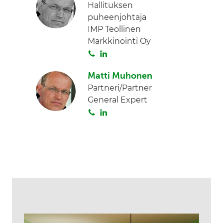
Hallituksen
puheenjohtaja
IMP Teollinen
Markkinointi Oy
S
L
o
i
Matti Muhonen
i
n
Partneri/Partner
t
k
General Expert
a
e
S
L
d
o
i
I
i
n
n
t
k
a
e
d
I
n