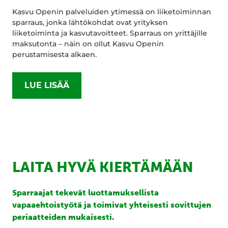
Kasvu Openin palveluiden ytimessä on liiketoiminnan
sparraus, jonka lähtökohdat ovat yrityksen
liiketoiminta ja kasvutavoitteet. Sparraus on yrittäjille
maksutonta – näin on ollut Kasvu Openin
perustamisesta alkaen.
LUE LISÄÄ
LAITA HYVÄ KIERTÄMÄÄN
Sparraajat tekevät luottamuksellista
vapaaehtoistyötä ja toimivat yhteisesti sovittujen
periaatteiden mukaisesti.