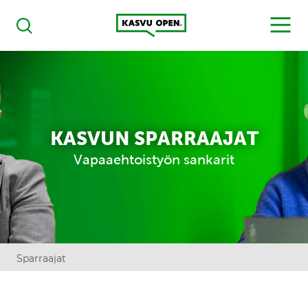
Kasvu Open
MENU
Haku
KASVUN SPARRAAJAT
Vapaaehtoistyön sankarit
Sparraajat