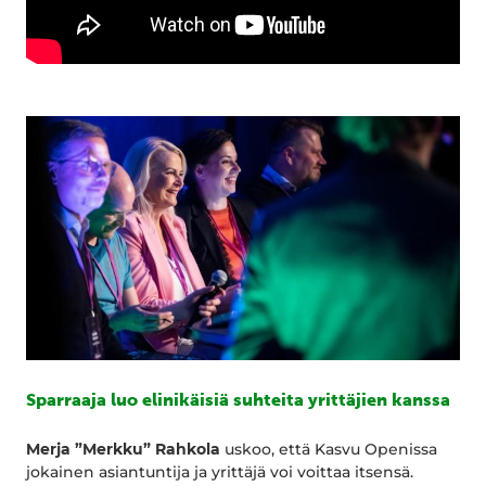
Sparraaja luo elinikäisiä suhteita yrittäjien kanssa
Merja ”Merkku” Rahkola
uskoo, että Kasvu Openissa
jokainen asiantuntija ja yrittäjä voi voittaa itsensä.