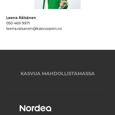
Leena Räisänen
050 469 9971
leena.raisanen@kasvuopen.co
KASVUA MAHDOLLISTAMASSA