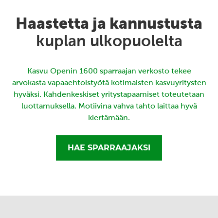
Haastetta ja kannustusta
kuplan ulkopuolelta
Kasvu Openin 1600 sparraajan verkosto tekee
arvokasta vapaaehtoistyötä kotimaisten kasvuyritysten
hyväksi. Kahdenkeskiset yritystapaamiset toteutetaan
luottamuksella. Motiivina vahva tahto laittaa hyvä
kiertämään.
HAE SPARRAAJAKSI