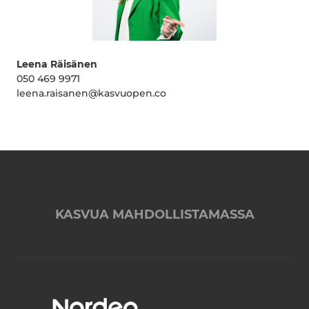
Leena Räisänen
050 469 9971
leena.raisanen@kasvuopen.co
KASVUA MAHDOLLISTAMASSA