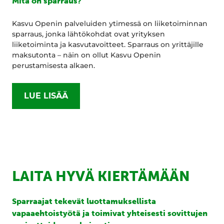
Mitä on sparraus?
Kasvu Openin palveluiden ytimessä on liiketoiminnan
sparraus, jonka lähtökohdat ovat yrityksen
liiketoiminta ja kasvutavoitteet. Sparraus on yrittäjille
maksutonta – näin on ollut Kasvu Openin
perustamisesta alkaen.
LUE LISÄÄ
LAITA HYVÄ KIERTÄMÄÄN
Sparraajat tekevät luottamuksellista
vapaaehtoistyötä ja toimivat yhteisesti sovittujen