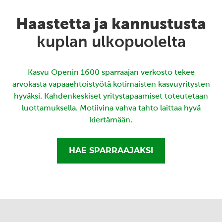
Haastetta ja kannustusta
kuplan ulkopuolelta
Kasvu Openin 1600 sparraajan verkosto tekee
arvokasta vapaaehtoistyötä kotimaisten kasvuyritysten
hyväksi. Kahdenkeskiset yritystapaamiset toteutetaan
luottamuksella. Motiivina vahva tahto laittaa hyvä
kiertämään.
HAE SPARRAAJAKSI