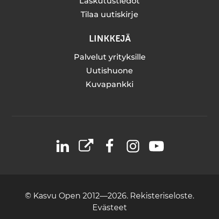
Laskutustiedot
Tilaa uutiskirje
LINKKEJÄ
Palvelut yrityksille
Uutishuone
Kuvapankki
LinkedIn
X
Facebook
Instagram
YouTube
© Kasvu Open 2012—2026.
Rekisteriseloste.
Evästeet