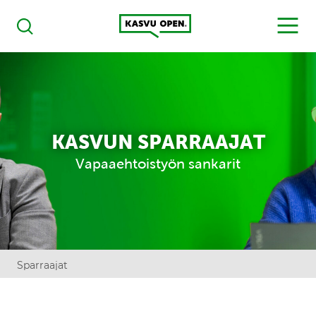
Kasvu Open
MENU
Haku
KASVUN SPARRAAJAT
Vapaaehtoistyön sankarit
Sparraajat