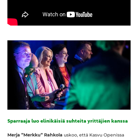
Sparraaja luo elinikäisiä suhteita yrittäjien kanssa
Merja ”Merkku” Rahkola
uskoo, että Kasvu Openissa